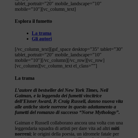
tablet_portrait=”20″ mobile_landscape=”10″
mobile=”10″][vc_column_text]
Esplora il fumetto
La trama
Gli autori
[/vc_column_text][gsf_space desktop=”35″ tablet=”30″
tablet_portrait=”20″ mobile_landscape=”10″
mobile=”10″][/vc_column][/vc_row][vc_row]
[vc_column][vc_column_text el_class=””]
La trama
L’autore di bestseller del New York Times, Neil
Gaiman, e la leggenda dei fumetti vincitrice
dell’Eisner Award, P. Craig Russell, danno nuova vita
alle antiche storie norrene in questo adattamento a
fumetti del romanzo di successo “Norse Mythology”.
Gaiman e Russell collaborano ancora una volta con una
leggendaria squadra di artisti per dare vita ad altri
miti
norreni
; le origini della poesia, un idromele fatale per