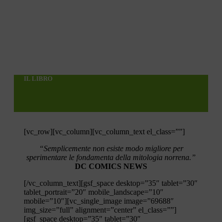
IL LIBRO
[vc_row][vc_column][vc_column_text el_class=””]
“Semplicemente non esiste modo migliore per
sperimentare le fondamenta della mitologia norrena.”
DC COMICS NEWS
[/vc_column_text][gsf_space desktop=”35″ tablet=”30″
tablet_portrait=”20″ mobile_landscape=”10″
mobile=”10″][vc_single_image image=”69688″
img_size=”full” alignment=”center” el_class=””]
[gsf_space desktop=”35″ tablet=”30″