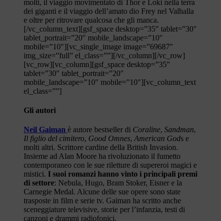
molti, il viaggio movimentato di Thor e Loki nella terra
dei giganti e il viaggio dell’amato dio Frey nel Valhalla
e oltre per ritrovare qualcosa che gli manca.
[/vc_column_text][gsf_space desktop=”35″ tablet=”30″
tablet_portrait=”20″ mobile_landscape=”10″
mobile=”10″][vc_single_image image=”69687″
img_size=”full” el_class=””][/vc_column][/vc_row]
[vc_row][vc_column][gsf_space desktop=”35″
tablet=”30″ tablet_portrait=”20″
mobile_landscape=”10″ mobile=”10″][vc_column_text
el_class=””]
Gli autori
Neil Gaiman
è autore bestseller di
Coraline
,
Sandman
,
Il figlio del cimitero
,
Good Omnes
,
American God
s e
molti altri. Scrittore cardine della British Invasion.
Insieme ad Alan Moore ha rivoluzionato il fumetto
contemporaneo con le sue riletture di supereroi magici e
mistici.
I suoi romanzi hanno vinto i principali premi
di settore
: Nebula, Hugo, Bram Stoker, Eisner e la
Carnegie Medal. Alcune delle sue opere sono state
trasposte in film e serie tv. Gaiman ha scritto anche
sceneggiature televisive, storie per l’infanzia, testi di
canzoni e drammi radiofonici.