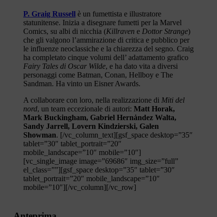
P. Graig Russell
è un fumettista e illustratore
statunitense. Inizia a disegnare fumetti per la Marvel
Comics, su albi di nicchia (
Killraven
e
Dottor Strange
)
che gli valgono l’ammirazione di critica e pubblico per
le influenze neoclassiche e la chiarezza del segno. Craig
ha completato cinque volumi dell’ adattamento grafico
Fairy Tales di Oscar Wilde
, e ha dato vita a diversi
personaggi come Batman, Conan, Hellboy e The
Sandman. Ha vinto un Eisner Awards.
A collaborare con loro, nella realizzazione di
Miti del
nord
, un team eccezionale di autori:
Matt Horak,
Mark Buckingham, Gabriel Hernȧndez Walta,
Sandy Jarrell, Lovern Kindzierski, Galen
Showman
.
[/vc_column_text][gsf_space desktop=”35″
tablet=”30″ tablet_portrait=”20″
mobile_landscape=”10″ mobile=”10″]
[vc_single_image image=”69686″ img_size=”full”
el_class=””][gsf_space desktop=”35″ tablet=”30″
tablet_portrait=”20″ mobile_landscape=”10″
mobile=”10″][/vc_column][/vc_row]
Anteprima