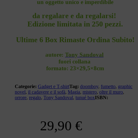
un oggetto unico e imperdibile
da regalare e da regalarsi!
Edizione limitata in 250 pezzi.
Ultime 6 Box Rimaste Ordina Subito!
autore:
Tony Sandoval
fuori collana
formato:
23×29,5×8cm
Categorie:
Gadget e T-shirt
Tag:
doomboy
,
fumetto
,
graphic
novel
,
il cadavere e il sofà
,
Magia
,
mistero
,
oltre il muro
,
orrore
,
regalo
,
Tony Sandoval
,
tunué box
ISBN:
29,90
€