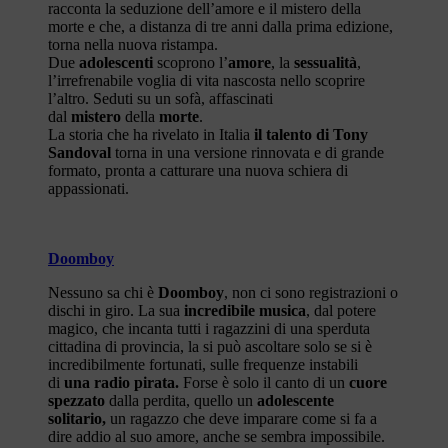
racconta la seduzione dell’amore e il mistero della
morte e che, a distanza di tre anni dalla prima edizione,
torna nella nuova ristampa.
Due
adolescenti
scoprono l’
amore
, la
sessualità
,
l’irrefrenabile voglia di vita nascosta nello scoprire
l’altro. Seduti su un sofà, affascinati
dal
mistero
della
morte
.
La storia che ha rivelato in Italia
il talento di Tony
Sandoval
torna in una versione rinnovata e di grande
formato, pronta a catturare una nuova schiera di
appassionati.
Doomboy
Nessuno sa chi è
Doomboy
, non ci sono registrazioni o
dischi in giro. La sua
incredibile musica
, dal potere
magico, che incanta tutti i ragazzini di una sperduta
cittadina di provincia, la si può ascoltare solo se si è
incredibilmente fortunati, sulle frequenze instabili
di
una radio pirata.
Forse è solo il canto di un
cuore
spezzato
dalla perdita, quello un
adolescente
solitario,
un ragazzo che deve imparare come si fa a
dire addio al suo amore, anche se sembra impossibile.