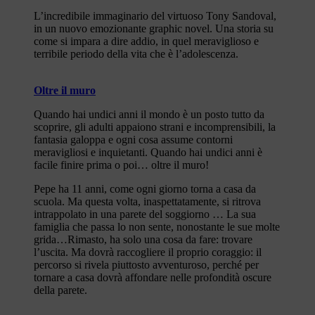
L’incredibile immaginario del virtuoso Tony Sandoval,
in un nuovo emozionante graphic novel. Una storia su
come si impara a dire addio, in quel meraviglioso e
terribile periodo della vita che è l’adolescenza.
Oltre il muro
Quando hai undici anni il mondo è un posto tutto da
scoprire, gli adulti appaiono strani e incomprensibili, la
fantasia galoppa e ogni cosa assume contorni
meravigliosi e inquietanti. Quando hai undici anni è
facile finire prima o poi… oltre il muro!
Pepe ha 11 anni, come ogni giorno torna a casa da
scuola. Ma questa volta, inaspettatamente, si ritrova
intrappolato in una parete del soggiorno … La sua
famiglia che passa lo non sente, nonostante le sue molte
grida…Rimasto, ha solo una cosa da fare: trovare
l’uscita. Ma dovrà raccogliere il proprio coraggio: il
percorso si rivela piuttosto avventuroso, perché per
tornare a casa dovrà affondare nelle profondità oscure
della parete.