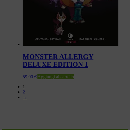
MONSTER ALLERGY
DELUXE EDITION 1
59,90
€
Aggiungi al carrello
1
2
→