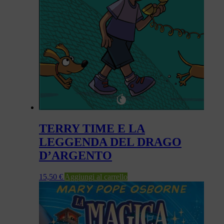
TERRY TIME E LA
LEGGENDA DEL DRAGO
D’ARGENTO
15,50
€
Aggiungi al carrello