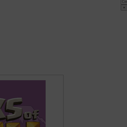
Cer
×