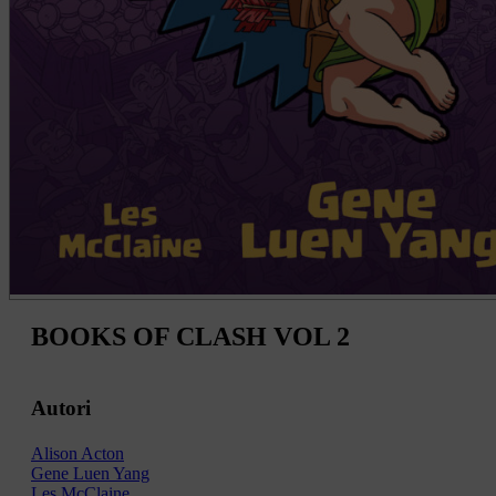
BOOKS OF CLASH VOL 2
Autori
Alison Acton
Gene Luen Yang
Les McClaine