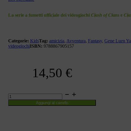
La serie a fumetti ufficiale dei videogiochi
Clash of Clans
e
Cla
Categorie:
Kids
Tag:
amicizia
,
Avventura
,
Fantasy
,
Gene Luen Y
videogiochi
ISBN:
9788867905157
14,50
€
BOOKS
OF
Aggiungi al carrello
CLASH
VOL
2
quantità
CONDIVIDI