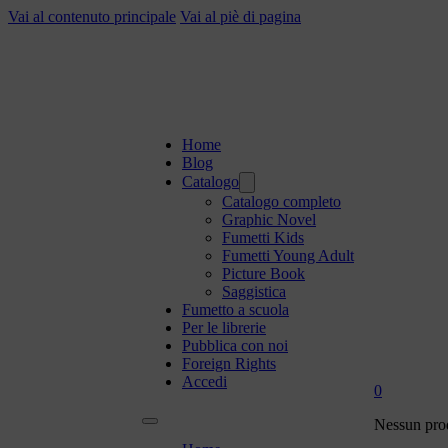
Vai al contenuto principale
Vai al piè di pagina
Home
Blog
Catalogo
Catalogo completo
Graphic Novel
Fumetti Kids
Fumetti Young Adult
Picture Book
Saggistica
Fumetto a scuola
Per le librerie
Pubblica con noi
Foreign Rights
Accedi
0
Nessun prod