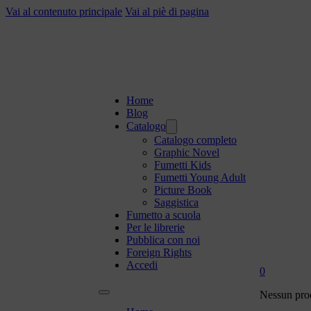
Vai al contenuto principale
Vai al piè di pagina
Home
Blog
Catalogo
Catalogo completo
Graphic Novel
Fumetti Kids
Fumetti Young Adult
Picture Book
Saggistica
Fumetto a scuola
Per le librerie
Pubblica con noi
Foreign Rights
Accedi
0
Nessun prod