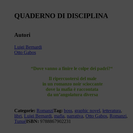
QUADERNO DI DISCIPLINA
Autori
Luigi Bernardi
Otto Gabos
“Dove vanno a finire le colpe dei padri?“
Il ripercuotersi del male
in un romanzo noir scioccante
dove la mafia è raccontata
da un’angolatura diversa
Categorie:
Romanzi
Tag:
boss
,
graphic novel
,
letteratura
,
libri
,
Luigi Bernardi
,
mafia
,
narrativa
,
Otto Gabos
,
Romanzi
,
Tunué
ISBN:
9788867902231