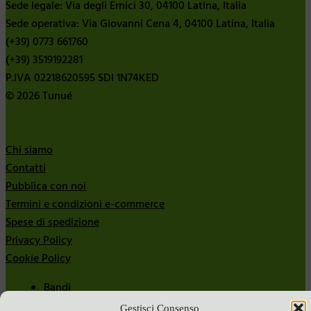
Sede legale: Via degli Ernici 30, 04100 Latina, Italia
Sede operativa: Via Giovanni Cena 4, 04100 Latina, Italia
(+39) 0773 661760
(+39) 3519192281
P.IVA 02218620595 SDI 1N74KED
© 2026 Tunué
Chi siamo
Contatti
Pubblica con noi
Termini e condizioni e-commerce
Spese di spedizione
Privacy Policy
Cookie Policy
Bandi
Bandi 2024
Gestisci Consenso