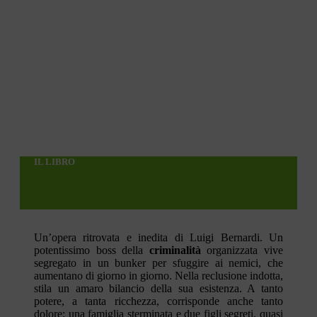
IL LIBRO
Un’opera ritrovata e inedita di Luigi Bernardi. Un
potentissimo boss della
criminalità
organizzata vive
segregato in un bunker per sfuggire ai nemici, che
aumentano di giorno in giorno. Nella reclusione indotta,
stila un amaro bilancio della sua esistenza. A tanto
potere, a tanta ricchezza, corrisponde anche tanto
dolore: una famiglia sterminata e due figli segreti, quasi