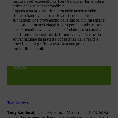
realizzata ad acquerello da Tony Sandoval, fumettista e
artista dallo stile inconfondibile.
Organica ha la stessa ricchezza delle tavole e delle
storie di Sandoval, artista che, mettendo insieme
suggestioni che provengono dalle sue origini messicane
e dai suoi numerosi viaggi in giro per il mondo, riesce a
creare mondi dove la vitalità dell’adolescenza convive
con la presenza costante della morte, dove l’elemento
sovrannaturale ha la stessa consistenza della realtà e
dove la sintesi grafica si associa a una grande
profondità simbolica.
AUTORI
Tony Sandoval
Tony Sandoval,
nato a Esperanza, Messico, nel 1973, inizia
lavorando con agenzie di grafica e design per poi rivolgersi al