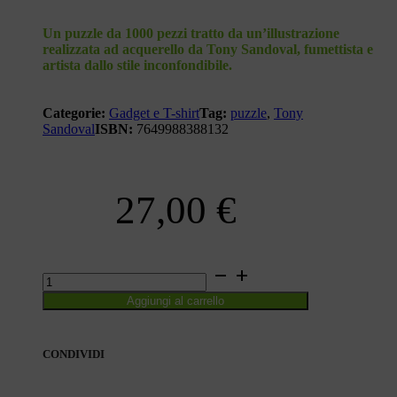
Un puzzle da 1000 pezzi tratto da un’illustrazione
realizzata ad acquerello da Tony Sandoval, fumettista e
artista dallo stile inconfondibile.
Categorie:
Gadget e T-shirt
Tag:
puzzle
,
Tony
Sandoval
ISBN:
7649988388132
27,00
€
ORGANICA
-
Aggiungi al carrello
IL
PUZZLE
DI
TONY
CONDIVIDI
SANDOVAL
quantità