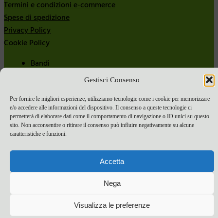
Termini e condizioni e-commerce
Spese di spedizione
Privacy Policy
Cookie Policy
Bandi
Bandi 2024
Gestisci Consenso
Bandi 2025
Per fornire le migliori esperienze, utilizziamo tecnologie come i cookie per memorizzare
e/o accedere alle informazioni del dispositivo. Il consenso a queste tecnologie ci
permetterà di elaborare dati come il comportamento di navigazione o ID unici su questo
sito. Non acconsentire o ritirare il consenso può influire negativamente su alcune
caratteristiche e funzioni.
Accetta
Nega
Visualizza le preferenze