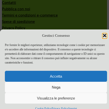
Contatti
Pubblica con noi
Termini e condizioni e-commerce
Spese di spedizione
Privacy Policy
Cookie Policy
Gestisci Consenso
Bandi
Per fornire le migliori esperienze, utilizziamo tecnologie come i cookie per memorizzare
e/o accedere alle informazioni del dispositivo. Il consenso a queste tecnologie ci
Bandi 2024
permetterà di elaborare dati come il comportamento di navigazione o ID unici su questo
Bandi 2025
sito. Non acconsentire o ritirare il consenso può influire negativamente su alcune
caratteristiche e funzioni.
Accetta
Nega
Visualizza le preferenze
Cookie Policy
Privacy Policy
Imprint