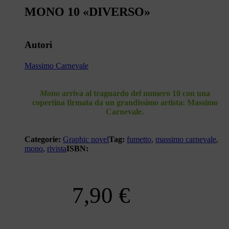
MONO 10 «DIVERSO»
Autori
Massimo Carnevale
Mono
arriva al traguardo del
numero 10
con una
copertina
firmata da un
grandissimo artista
:
Massimo
Carnevale
.
Categorie:
Graphic novel
Tag:
fumetto
,
massimo carnevale
,
mono
,
rivista
ISBN:
7,90
€