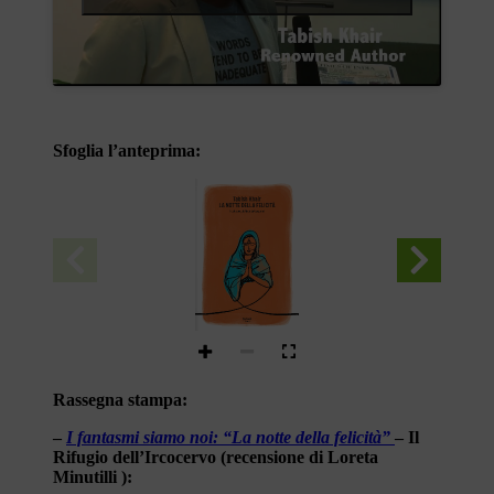
Sfoglia l’anteprima:
Tabish   K hair
LA NOTTE DELLA FELICITÀ
Traduzione di Adalinda Gasparini 
Rassegna stampa:
–
I fantasmi siamo noi: “La notte della felicità”
– Il
Rifugio dell’Ircocervo (recensione di Loreta
Minutilli ):