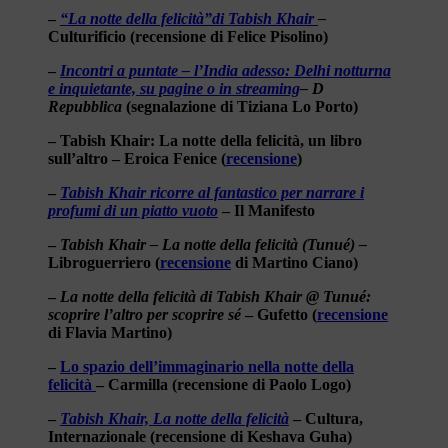
–
“La notte della felicità”di Tabish Khair
–
Culturificio (recensione di Felice Pisolino)
–
Incontri a puntate – l’India adesso: Delhi notturna
e inquietante, su pagine o in streaming
– D
Repubblica
(segnalazione di Tiziana Lo Porto)
– Tabish Khair: La notte della felicità, un libro
sull’altro – Eroica Fenice (
recensione
)
–
Tabish Khair ricorre al fantastico per narrare i
profumi di un piatto vuoto
– Il Manifesto
–
Tabish Khair – La notte della felicità (Tunué) –
Libroguerriero (
recensione
di Martino Ciano)
–
La notte della felicità di Tabish Khair @ Tunué:
scoprire l’altro per scoprire sé
– Gufetto (
recensione
di Flavia Martino)
–
Lo spazio dell’immaginario nella notte della
felicità
– Carmilla (recensione di Paolo Logo)
–
Tabish Khair, La notte della felicità
– Cultura,
Internazionale (recensione di Keshava Guha)