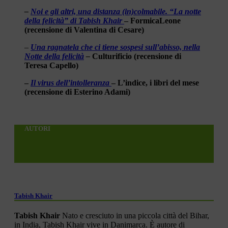
–
Noi e gli altri, una distanza (in)colmabile. “La notte
della felicità” di Tabish Khair
– FormicaLeone
(recensione di Valentina di Cesare)
–
Una ragnatela che ci tiene sospesi sull’abisso, nella
Notte della felicità
–
Culturificio (recensione di
Teresa Capello)
–
Il virus dell’intolleranza
– L’indice, i libri del mese
(recensione di Esterino Adami)
AUTORI
Tabish Khair
Tabish Khair
Nato e cresciuto in una piccola città del Bihar,
in India, Tabish Khair vive in Danimarca. È autore di