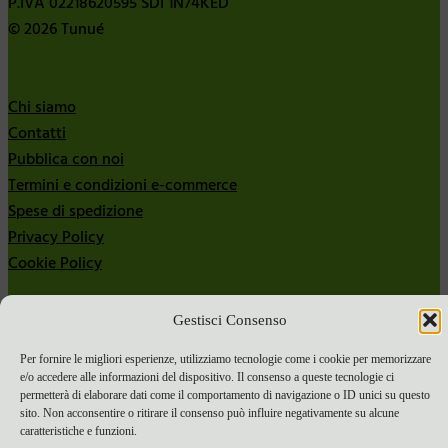
P.IVA 02218620595 SDI 1N74KED
© 2026 Tunué
Chi siamo
Contatti
Pubblica con noi
Termini e condizioni e-commerce
Spese di spedizione
Privacy Policy
Cookie Policy
Bandi
Gestisci Consenso
Bandi 2024
Bandi 2025
Per fornire le migliori esperienze, utilizziamo tecnologie come i cookie per memorizzare
e/o accedere alle informazioni del dispositivo. Il consenso a queste tecnologie ci
permetterà di elaborare dati come il comportamento di navigazione o ID unici su questo
sito. Non acconsentire o ritirare il consenso può influire negativamente su alcune
caratteristiche e funzioni.