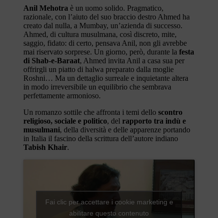
Anil Mehotra
è un uomo solido. Pragmatico,
razionale, con l’aiuto del suo braccio destro Ahmed ha
creato dal nulla, a Mumbay, un’azienda di successo.
Ahmed, di cultura musulmana, così discreto, mite,
saggio, fidato: di certo, pensava Anil, non gli avrebbe
mai riservato sorprese. Un giorno, però, durante la
festa
di Shab-e-Baraat
, Ahmed invita Anil a casa sua per
offrirgli un piatto di halwa preparato dalla moglie
Roshni… Ma un dettaglio surreale e inquietante altera
in modo irreversibile un equilibrio che sembrava
perfettamente armonioso.
Un romanzo sottile che affronta i temi dello
scontro
religioso, sociale e politico
, del
rapporto tra indù e
musulmani
, della diversità e delle apparenze portando
in Italia il fascino della scrittura dell’autore indiano
Tabish Khair
.
Fai clic per accettare i cookie marketing e
abilitare questo contenuto