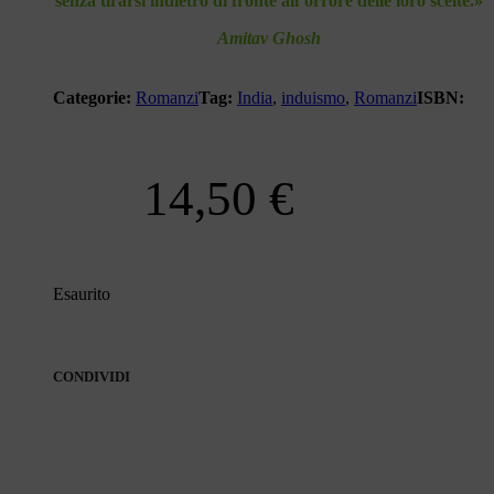
senza tirarsi indietro di fronte all’orrore delle loro scelte.»
Amitav Ghosh
Categorie:
Romanzi
Tag:
India
,
induismo
,
Romanzi
ISBN:
14,50
€
Esaurito
CONDIVIDI