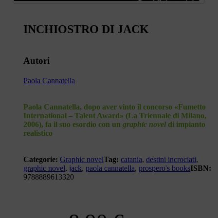
INCHIOSTRO DI JACK
Autori
Paola Cannatella
Paola Cannatella, dopo aver vinto il concorso «Fumetto
International – Talent Award» (La Triennale di Milano,
2006), fa il suo esordio con un
graphic novel
di impianto
realistico
Categorie:
Graphic novel
Tag:
catania
,
destini incrociati
,
graphic novel
,
jack
,
paola cannatella
,
prospero's books
ISBN:
9788889613320