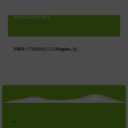
DETTAGLI TECNICI
ISBN:
9788889613320
Pagine:
96