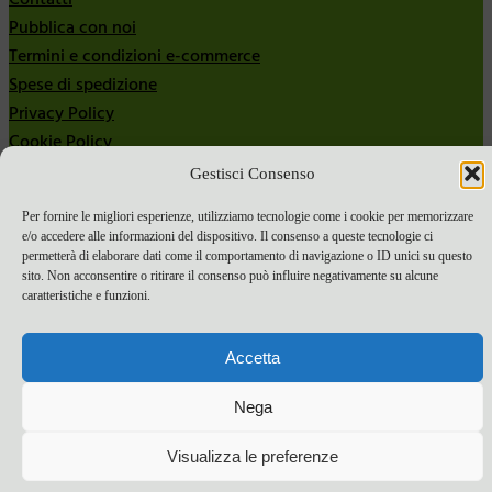
Contatti
Pubblica con noi
Termini e condizioni e-commerce
Spese di spedizione
Privacy Policy
Cookie Policy
Gestisci Consenso
Bandi
Bandi 2024
Per fornire le migliori esperienze, utilizziamo tecnologie come i cookie per memorizzare
e/o accedere alle informazioni del dispositivo. Il consenso a queste tecnologie ci
Bandi 2025
permetterà di elaborare dati come il comportamento di navigazione o ID unici su questo
sito. Non acconsentire o ritirare il consenso può influire negativamente su alcune
caratteristiche e funzioni.
Accetta
Nega
Visualizza le preferenze