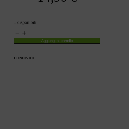
1 disponibili
IL
PICCOLO
Aggiungi al carrello
RE
quantità
CONDIVIDI
CONDIVIDI