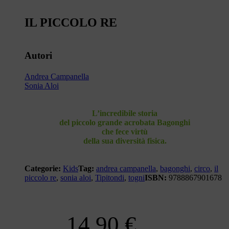
IL PICCOLO RE
Autori
Andrea Campanella
Sonia Aloi
L’incredibile storia
del piccolo grande acrobata Bagonghi
che fece virtù
della sua diversità fisica.
Categorie:
Kids
Tag:
andrea campanella
,
bagonghi
,
circo
,
il
piccolo re
,
sonia aloi
,
Tipitondi
,
togni
ISBN:
9788867901678
14,90
€