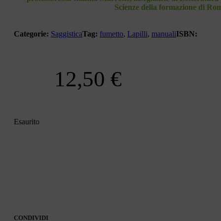
Scienze della formazione di Ro
Categorie:
Saggistica
Tag:
fumetto
,
Lapilli
,
manuali
ISBN:
12,50
€
Esaurito
CONDIVIDI
CONDIVIDI