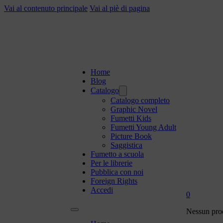
Vai al contenuto principale
Vai al piè di pagina
Home
Blog
Catalogo
Catalogo completo
Graphic Novel
Fumetti Kids
Fumetti Young Adult
Picture Book
Saggistica
Fumetto a scuola
Per le librerie
Pubblica con noi
Foreign Rights
Accedi
0
Nessun prod