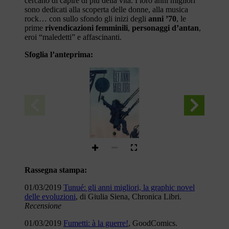
cercano di capire di più della vita. I loro anni migliori
sono dedicati alla scoperta delle donne, alla musica
rock… con sullo sfondo gli inizi degli
anni ’70
, le
prime
rivendicazioni femminili
,
personaggi d’antan
,
eroi “maledetti” e affascinanti.
Sfoglia l’anteprima:
GLI ANNI
Stefano Casini
MIGLIORI
tunué
Rassegna stampa:
01/03/2019
Tunué: gli anni migliori, la graphic novel
delle evoluzioni
, di Giulia Siena, Chronica Libri.
Recensione
01/03/2019
Fumetti: à la guerre!
, GoodComics.