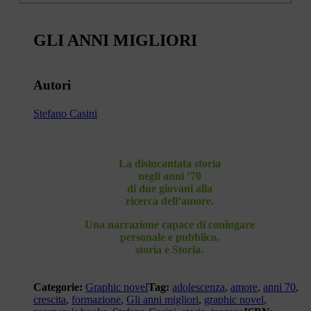
GLI ANNI MIGLIORI
Autori
Stefano Casini
La disincantata storia
negli anni ’70
di due giovani alla
ricerca dell’amore.
Una narrazione capace di coniugare
personale e pubblico,
storia e Storia.
Categorie:
Graphic novel
Tag:
adolescenza
,
amore
,
anni 70
,
crescita
,
formazione
,
Gli anni migliori
,
graphic novel
,