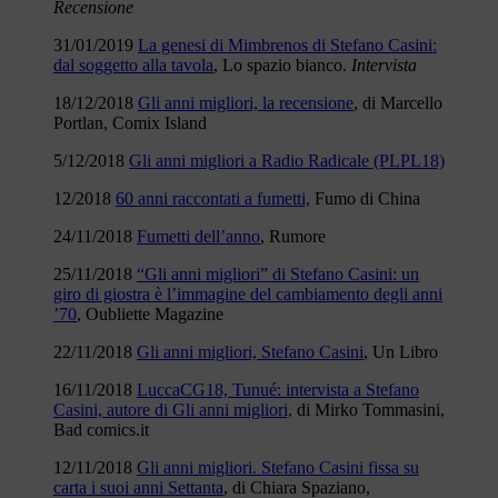
Recensione
31/01/2019
La genesi di Mimbrenos di Stefano Casini:
dal soggetto alla tavola
, Lo spazio bianco.
Intervista
18/12/2018
Gli anni migliori, la recensione
, di Marcello
Portlan, Comix Island
5/12/2018
Gli anni migliori a Radio Radicale (PLPL18)
12/2018
60 anni raccontati a fumetti,
Fumo di China
24/11/2018
Fumetti dell’anno
, Rumore
25/11/2018
“Gli anni migliori” di Stefano Casini: un
giro di giostra è l’immagine del cambiamento degli anni
’70
, Oubliette Magazine
22/11/2018
Gli anni migliori, Stefano Casini
, Un Libro
16/11/2018
LuccaCG18, Tunué: intervista a Stefano
Casini, autore di Gli anni migliori,
di Mirko Tommasini,
Bad comics.it
12/11/2018
Gli anni migliori. Stefano Casini fissa su
carta i suoi anni Settanta
, di Chiara Spaziano,