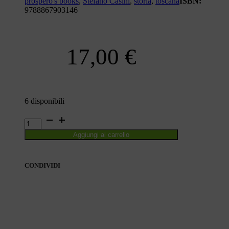
prospero's books
,
Stefano Casini
,
storia
,
toscana
ISBN:
9788867903146
17,00
€
6 disponibili
GLI
ANNI
Aggiungi al carrello
MIGLIORI
quantità
CONDIVIDI