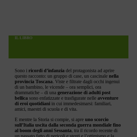
IL LIBRO
Sono i
ricordi d’infanzia
del protagonista ad aprire
questo racconto: un gruppo di case, un cascinale
nella
provincia Toscana
. Viste e filtrate dagli occhi ingenui
di un bambino, le vicende – ora semplici, ora
drammatiche – di una
generazione di adulti post
bellica
sono enfatizzate e trasfigurate nelle
avventure
di eroi quotidiani
in cui immedesimarsi: familiari,
amici, maestri di scuola e di vita.
E mentre la Storia si compie, si apre
uno scorcio
sull’Italia uscita dalla seconda guerra mondiale fino
al boom degli anni Sessanta
, tra il ricordo recente di
un passato fatto di pericoli e stenti e l’ottimismo e la