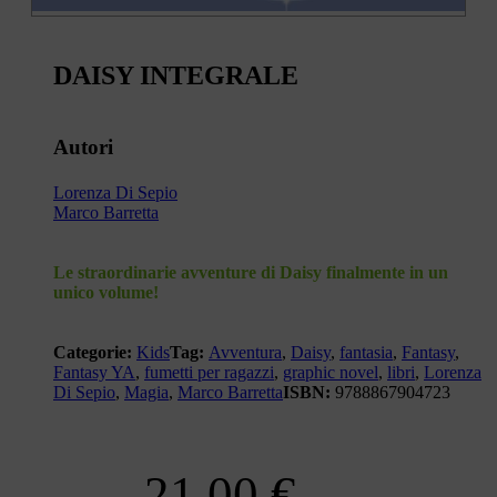
DAISY INTEGRALE
Autori
Lorenza Di Sepio
Marco Barretta
Le straordinarie avventure di Daisy finalmente in un
unico volume!
Categorie:
Kids
Tag:
Avventura
,
Daisy
,
fantasia
,
Fantasy
,
Fantasy YA
,
fumetti per ragazzi
,
graphic novel
,
libri
,
Lorenza
Di Sepio
,
Magia
,
Marco Barretta
ISBN:
9788867904723
21,00
€