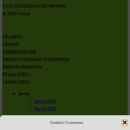
P.IVA 02218620595 SDI 1N74KED
© 2026 Tunué
Chi siamo
Contatti
Pubblica con noi
Termini e condizioni e-commerce
Spese di spedizione
Privacy Policy
Cookie Policy
Bandi
Bandi 2024
Bandi 2025
Gestisci Consenso