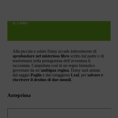
IL LIBRO
Alla piccola e solare Daisy accade
letteralmente
di
sprofondare nel misterioso libro
scritto dal padre e di
trasformarsi nella protagonista dell’avventura lì
raccontata. Catapultata così in un regno fantastico
governato da un’
ambigua regina
, Daisy sarà aiutata
dal saggio
Paglia
e dal coraggioso
Leaf
, per
salvare e
riscrivere il destino di due mondi
.
Anteprima