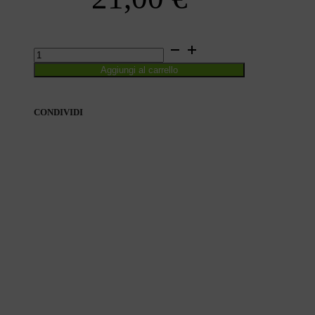
DAISY
INTEGRALE
Aggiungi al carrello
quantità
CONDIVIDI
CONDIVIDI