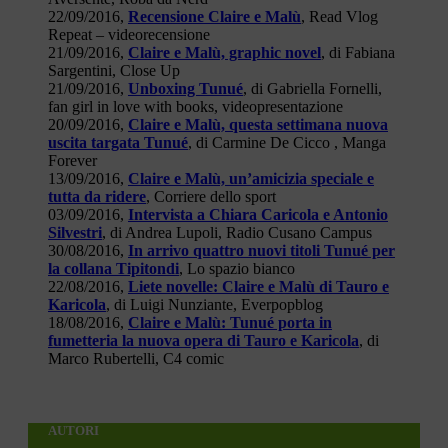
22/09/2016,
Recensione Claire e Malù
, Read Vlog
Repeat – videorecensione
21/09/2016,
Claire e Malù, graphic novel
, di Fabiana
Sargentini, Close Up
21/09/2016,
Unboxing Tunué
, di Gabriella Fornelli,
fan girl in love with books, videopresentazione
20/09/2016,
Claire e Malù, questa settimana nuova
uscita targata Tunué
, di Carmine De Cicco , Manga
Forever
13/09/2016,
Claire e Malù, un’amicizia speciale e
tutta da ridere
, Corriere dello sport
03/09/2016,
Intervista a Chiara Caricola e Antonio
Silvestri
, di Andrea Lupoli, Radio Cusano Campus
30/08/2016,
In arrivo quattro nuovi titoli Tunué per
la collana Tipitondi
, Lo spazio bianco
22/08/2016,
Liete novelle: Claire e Malù di Tauro e
Karicola
, di Luigi Nunziante, Everpopblog
18/08/2016,
Claire e Malù: Tunué porta in
fumetteria la nuova opera di Tauro e Karicola
, di
Marco Rubertelli, C4 comic
AUTORI