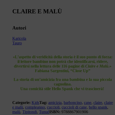
CLAIRE E MALÙ
Autori
Karicola
Tauro
«L’aspetto di veridicità della storia è il suo punto di forza:
il lettore bambino non potrà che identificarsi, ridere,
divertirsi nella lettura delle 116 pagine di
Claire e Malù
.»
Fabiana Sargentini, “Close Up”
La storia di un’amicizia fra una bambina e la sua piccola
cagnolina.
Una comicità stile Hello Spank che vi trascinerà!
Categorie:
Kids
Tag:
amicizia
,
barboncino
,
cane
,
claire
,
claire
e malù
,
compleanno
,
cuccioli
,
cuccioli di cane
,
hello spank
,
malù
,
Tipitondi
,
Tunué
ISBN:
9788867901906