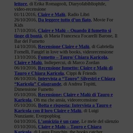
lettore
, di Erika Romagnoli, Diaryofabibliophile,
video-recensione
01/11/2016,
Claire e Malù
, Radio Libri
26/10/2016,
Da leggere tutto d’un fiato
, Movie For
Kids
17/10/2016,
Claire e Malù – Quando il fumetto si
tinge di bontà
, di Maria Francesca Focarelli Barone, Il
Bar del Fumetto
14/10/2016,
Recensione Claire e Malù
, di Gabriella
Fornelli, Fangirl in love with books, videorecensione
13/10/2016,
Fumetto – Tauro/ Chiara Karicola,
Claire e Malù
, Indiepercui, di Marco Zordan
06/10/2016,
Recensione fumetto: Claire e Malù di
Tauro e Chiara Karicola
, Cippi & Friends
06/10/2016,
Intervista a “Tauro” Silvestri e Chiara
“Karicola” Colagrande
, di Andrea Topitti,
Dimensione Fumetto
05/10/2016,
Recensione: Claire e Malù di Tauro e
Karicola
, Oh ma che ansia, videorecensione
05/10/2016,
Botta e risposta: Intervista a Tauro e
Karicola con il loro Claire e Malù
, di Luigi
Nunziante, Everpopblog
04/10/2016,
L’amicizia è un cane
, Le mele del silenzio
03/10/2016,
Claire e Malù – Tauro e Chiara
Karicola
, di Laura Franchin, the books catcher