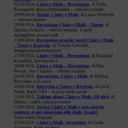
02/10/2016,
Claire e Malù – Recensione
, di Erika
Romagnoli, diaryofabibliophile – videorecensione
29/09/2016,
Tunuè: Claire e Malù
, di Laura Venturelli
– videorecensione
29/09/2016,
Recensione Claire e Malù – Tunué
, di
Daniela Deflorio – videorecensione, Il gufo
dormiglione art and craft
27/09/2016,
Recensione graphic novel Claire e Malù
– Tauro e Karicola
, di Daniela Grimaldi,
ilmagicomondodelleparole
27/09/2016,
Claire e Malù – Recensione
, di Rostislav
Kovalskiy, havocpoint.it
26/09/2016,
Claire e Malù – Recensione
, di Rita
Piovan, Yuu Channel – videorecensione
24/09/2016,
Recensione: Claire e Malù
, di Melissa
Bortolotto, C4 comic
24/09/2016,
Intervista a Tauro e Karicola
, di Livio
Partiti, Radio TRS – Il posto delle parole
23/09/2016,
Talking about Claire e Malù. Gli altri
, di
Diletta Crudeli, onlypapermoon
23/09/2016,
Arriva Claire e Malù e non potrete
resistere al suo umorismo stile Hello Spank!
,
Tuttocartoni.blogspot
22/09/2016,
Claire e Malù, recensione
, di Giulia
Aversente, Roba da Nerd