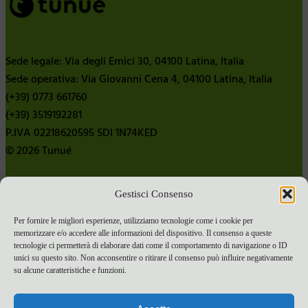
Sede legale: Via degli Ernici 30, 04100 Latina, Italia
Sede operativa: Via Giovanni Cena 4, 04100 Latina, Italia
(+39) 0773 661760
(+39) 3519192281
P.IVA 02218620595 SDI 1N74KED
© 2026 Tunué
Gestisci Consenso
Chi siamo
Contatti
Per fornire le migliori esperienze, utilizziamo tecnologie come i cookie per
memorizzare e/o accedere alle informazioni del dispositivo. Il consenso a queste
Pubblica con noi
tecnologie ci permetterà di elaborare dati come il comportamento di navigazione o ID
Termini e condizioni e-commerce
unici su questo sito. Non acconsentire o ritirare il consenso può influire negativamente
su alcune caratteristiche e funzioni.
Spese di spedizione
Privacy Policy