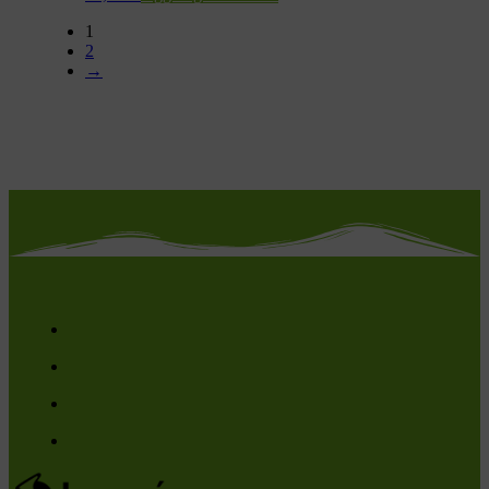
1
2
→