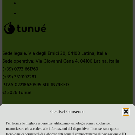
Sede legale: Via degli Ernici 30, 04100 Latina, Italia
Sede operativa: Via Giovanni Cena 4, 04100 Latina, Italia
(+39) 0773 661760
(+39) 3519192281
P.IVA 02218620595 SDI 1N74KED
© 2026 Tunué
Gestisci Consenso
Chi siamo
Contatti
Per fornire le migliori esperienze, utilizziamo tecnologie come i cookie per
memorizzare e/o accedere alle informazioni del dispositivo. Il consenso a queste
Pubblica con noi
tecnologie ci permetterà di elaborare dati come il comportamento di navigazione o ID