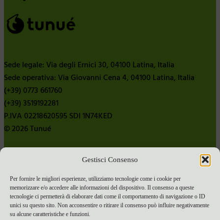
Sede legale: Via degli Ernici 30, 04100 Latina, Italia
Sede operativa: Via Giovanni Cena 4, 04100 Latina, Italia
(+39) 0773 661760
(+39) 3519192281
P.IVA 02218620595 SDI 1N74KED
© 2026 Tunué
Gestisci Consenso
Chi siamo
Contatti
Per fornire le migliori esperienze, utilizziamo tecnologie come i cookie per
memorizzare e/o accedere alle informazioni del dispositivo. Il consenso a queste
Pubblica con noi
tecnologie ci permetterà di elaborare dati come il comportamento di navigazione o ID
Termini e condizioni e-commerce
unici su questo sito. Non acconsentire o ritirare il consenso può influire negativamente
su alcune caratteristiche e funzioni.
Spese di spedizione