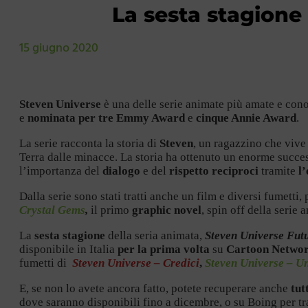
La sesta stagione 
15 giugno 2020
Steven Universe
è una delle serie animate più amate e cono
e
nominata per tre Emmy Award
e
cinque Annie Award
.
La serie racconta la storia di
Steven
, un ragazzino che vive
Terra dalle minacce. La storia ha ottenuto un enorme succe
l’importanza del
dialogo
e del
rispetto reciproci
tramite
l
Dalla serie sono stati tratti anche un film e diversi fumetti, p
Crystal Gems
,
il primo
graphic novel
, spin off della serie 
La
sesta stagione
della seria animata,
Steven Universe Fut
disponibile in Italia
per la prima volta
su
Cartoon Netwo
fumetti di
Steven Universe – Credici
,
Steven Universe – Un
E, se non lo avete ancora fatto, potete recuperare anche
tut
dove saranno disponibili fino a dicembre, o su Boing per t