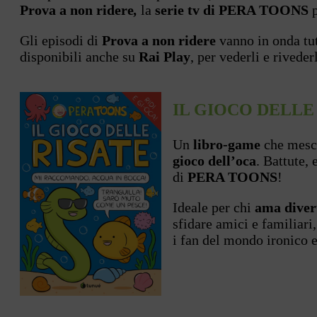
Prova a non ridere
,
la
serie tv di PERA TOONS
p
Gli episodi di
Prova a non ridere
vanno in onda tut
disponibili anche su
Rai Play
, per vederli e riveder
IL GIOCO DELLE
Un
libro-game
che mesco
gioco dell’oca
. Battute,
di
PERA TOONS
!
Ideale per chi
ama diver
sfidare amici e familiari
i fan del mondo ironico e