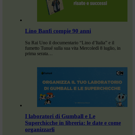
Lino Banfi compie 90 anni
Su Rai Uno il documentario “Lino d’Italia” e il
fumetto Tunué sulla sua vita Mercoledì 8 luglio, in
prima serata…
I laboratori di Gumball e Le
Superchicche in libreria: le date e come
organizzarli