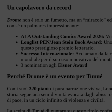
Un capolavoro da record
Drome
non è solo un fumetto, ma un “miracolo” edi
con sé un palmarès impressionante:
ALA Outstanding Comics Award 2026:
Vin
Longlist PEN/Jean Stein Book Award:
Uno 
questo prestigioso premio letterario.
Successo Internazionale:
Acclamato dalla c
mondiale per il suo uso innovativo del monta
3 nomination agli
Eisner Award
Perché Drome è un evento per Tunué
Con i suoi
320 piani
di pura narrazione visiva, Lon
storia segue una semidivinità evocata dagli abissi 
di pace, in un ciclo infinito di violenza e civiltà.
La scelta di Tunué di puntare su questo titolo confer