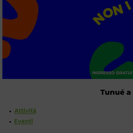
Tunué a
Attività
Eventi