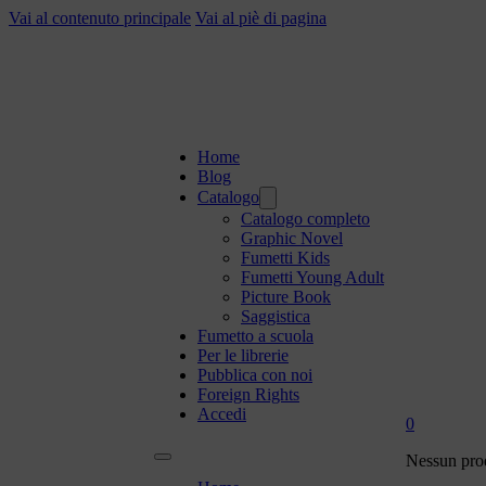
Vai al contenuto principale
Vai al piè di pagina
Home
Blog
Catalogo
Catalogo completo
Graphic Novel
Fumetti Kids
Fumetti Young Adult
Picture Book
Saggistica
Fumetto a scuola
Per le librerie
Pubblica con noi
Foreign Rights
Accedi
0
Nessun prod