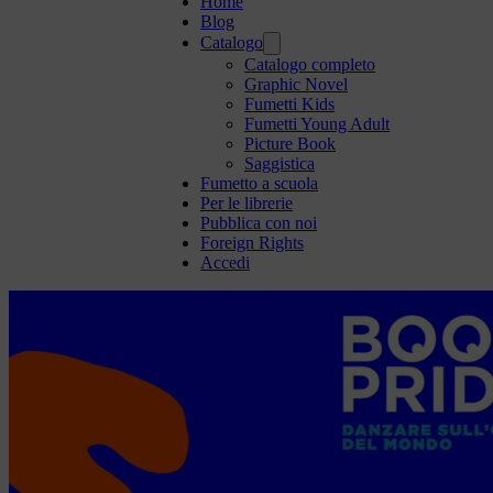
Home
Blog
Catalogo
Catalogo completo
Graphic Novel
Fumetti Kids
Fumetti Young Adult
Picture Book
Saggistica
Fumetto a scuola
Per le librerie
Pubblica con noi
Foreign Rights
Accedi