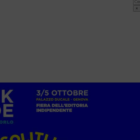
Cer
×