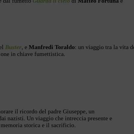
re dal fumetto
Guarda il cielo
di
Matteo Fortuna
e
vel
Buster
, e
Manfredi Toraldo
: un viaggio tra la vita d
one in chiave fumettistica.
orare il ricordo del padre Giuseppe, un
ai nazisti. Un viaggio che intreccia presente e
memoria storica e il sacrificio.