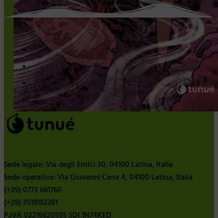
Sede legale: Via degli Ernici 30, 04100 Latina, Italia
Sede operativa: Via Giovanni Cena 4, 04100 Latina, Italia
(+39) 0773 661760
(+39) 3519192281
P.IVA 02218620595 SDI 1N74KED