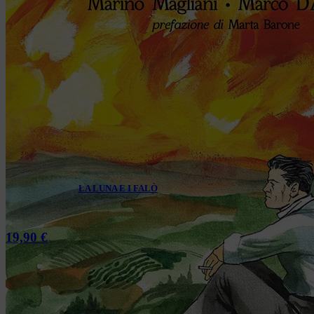
LA LUNA E I FALÒ
19,90
€