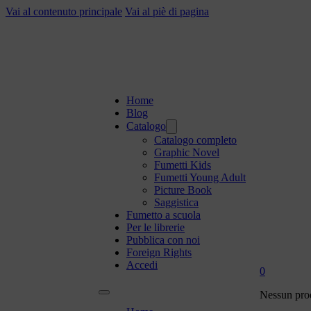
Vai al contenuto principale
Vai al piè di pagina
Home
Blog
Catalogo
Catalogo completo
Graphic Novel
Fumetti Kids
Fumetti Young Adult
Picture Book
Saggistica
Fumetto a scuola
Per le librerie
Pubblica con noi
Foreign Rights
Accedi
0
Nessun prod