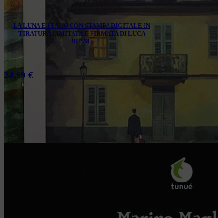
LA LUNA E I FALÒ CON STAMPA DIGITALE IN
TIRATURA LIMITATA E FIRMATA DI LUCA
RUSSO
24,99
€