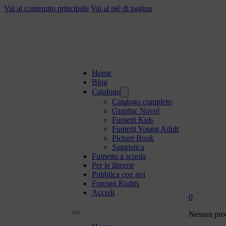
Vai al contenuto principale
Vai al piè di pagina
Home
Blog
Catalogo
Catalogo completo
Graphic Novel
Fumetti Kids
Fumetti Young Adult
Picture Book
Saggistica
Fumetto a scuola
Per le librerie
Pubblica con noi
Foreign Rights
Accedi
0
Nessun prod