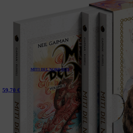
MITI DEL NORD BOX
59,70
€