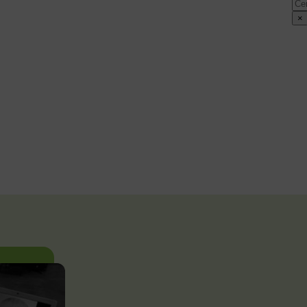
Cer
×