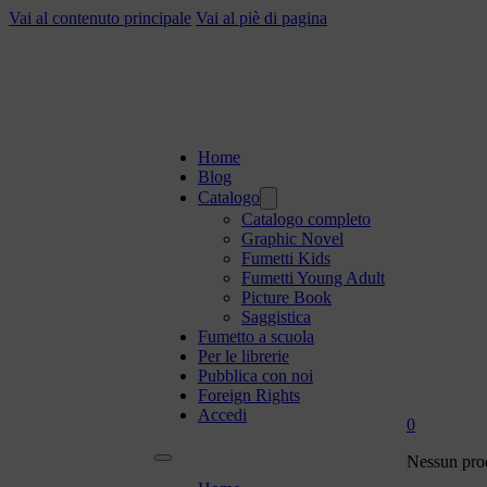
Vai al contenuto principale
Vai al piè di pagina
Home
Blog
Catalogo
Catalogo completo
Graphic Novel
Fumetti Kids
Fumetti Young Adult
Picture Book
Saggistica
Fumetto a scuola
Per le librerie
Pubblica con noi
Foreign Rights
Accedi
0
Nessun prod