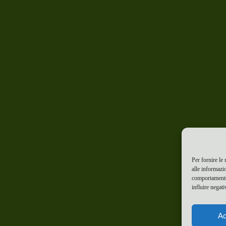
Per fornire le
alle informazi
comportamento 
influire negati
Ac