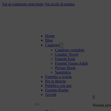
Vai al contenuto principale
Vai al piè di pagina
Home
Blog
Catalogo
Catalogo completo
Graphic Novel
Fumetti Kids
Fumetti Young Adult
Picture Book
Saggistica
Fumetto a scuola
Per le librerie
Pubblica con noi
Foreign Rights
Accedi
0
Nessun prod