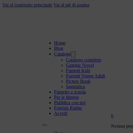
Vai al contenuto principale
Vai al piè di pagina
Home
Blog
Catalogo
Catalogo completo
Graphic Novel
Fumetti Kids
Fumetti Young Adult
Picture Book
Saggistica
Fumetto a scuola
Per le librerie
Pubblica con noi
Foreign Rights
Accedi
0
Nessun prod