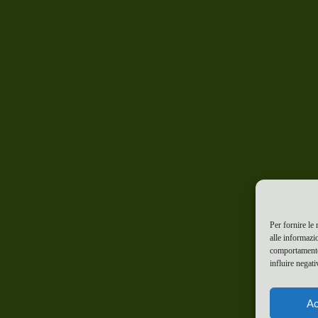
Per fornire le
alle informazi
comportamento 
influire negati
Ac