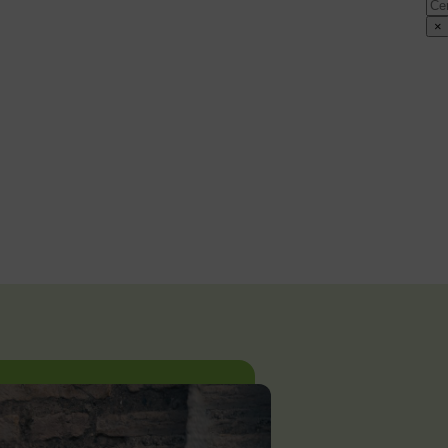
Cer
×