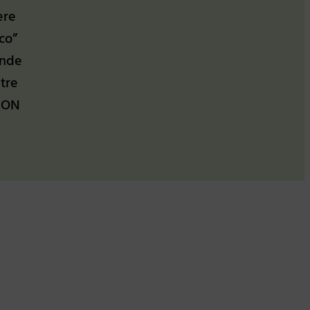
ere
co”
ande
ntre
AZON