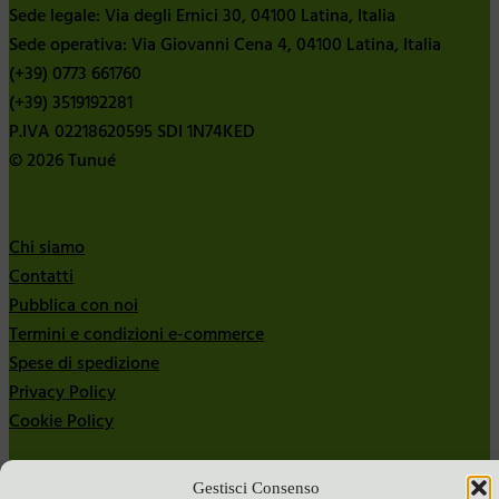
Sede legale: Via degli Ernici 30, 04100 Latina, Italia
Sede operativa: Via Giovanni Cena 4, 04100 Latina, Italia
(+39) 0773 661760
(+39) 3519192281
P.IVA 02218620595 SDI 1N74KED
© 2026 Tunué
Chi siamo
Contatti
Pubblica con noi
Termini e condizioni e-commerce
Spese di spedizione
Privacy Policy
Cookie Policy
Bandi
Gestisci Consenso
Bandi 2024