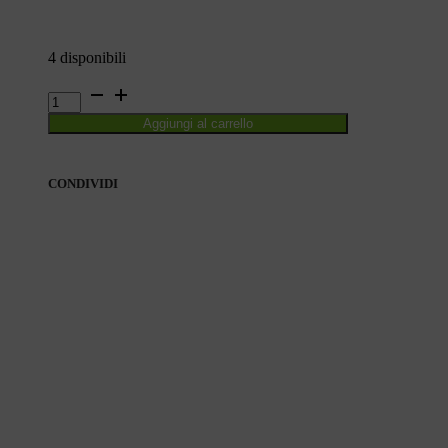
4 disponibili
ROOTS
66
Aggiungi al carrello
quantità
CONDIVIDI
CONDIVIDI