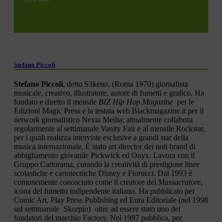
Stefano Piccoli
Stefano Piccoli
, detto S3keno, (Roma 1970) giornalista
musicale, creativo, illustratore, autore di fumetti e grafico. Ha
fondato e diretto il mensile
BIZ Hip Hop Magazine
per le
Edizioni Magic Press e la testata web Blackmagazine.it per il
network giornalistico Nexta Media; attualmente collabora
regolarmente al settimanale Vanity Fair e al mensile Rockstar,
per i quali realizza interviste esclusive a grandi star della
musica internazionale. È stato art director dei noti brand di
abbigliamento giovanile Pickwick ed Onyx. Lavora con il
Gruppo Cartorama, curando la creatività di prestigiose linee
scolastiche e cartotecniche Disney e Fiorucci. Dal 1993 è
comunemente conosciuto come il creatore del
Massacratore
,
icona del fumetto indipendente italiano. Ha pubblicato per
Comic Art, Play Press Publishing ed Eura Editoriale (nel 1998
sul settimanale Skorpio) oltre ad essere stato uno dei
fondatori del marchio Factory. Nel 1997 pubblica, per