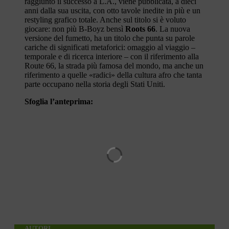
raggiunto il successo a L.A., viene pubblicata, a dieci
anni dalla sua uscita, con otto tavole inedite in più e un
restyling grafico totale. Anche sul titolo si è voluto
giocare: non più B-Boyz bensì
Roots 66
. La nuova
versione del fumetto, ha un titolo che punta su parole
cariche di significati metaforici: omaggio al viaggio –
temporale e di ricerca interiore – con il riferimento alla
Route 66, la strada più famosa del mondo, ma anche un
riferimento a quelle «radici» della cultura afro che tanta
parte occupano nella storia degli Stati Uniti.
Sfoglia l’anteprima:
AUTORI