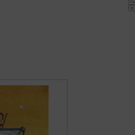
Cer
×