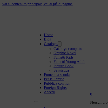
Vai al contenuto principale
Vai al piè di pagina
Home
Blog
Catalogo
Catalogo completo
Graphic Novel
Fumetti Kids
Fumetti Young Adult
Picture Book
Saggistica
Fumetto a scuola
Per le librerie
Pubblica con noi
Foreign Rights
Accedi
0
Nessun prod