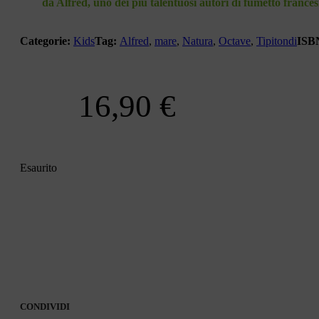
da Alfred, uno dei più talentuosi autori di fumetto france
Categorie:
Kids
Tag:
Alfred
,
mare
,
Natura
,
Octave
,
Tipitondi
ISB
16,90
€
Esaurito
CONDIVIDI
CONDIVIDI