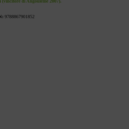
si (vincitore di Angoulême 2007).
N:
9788867901852