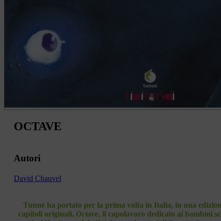
OCTAVE
Autori
David Chauvel
Tunué ha portato per la prima volta in Italia, in una edizion
capitoli originali,
Octave
, il capolavoro dedicato ai bambini s