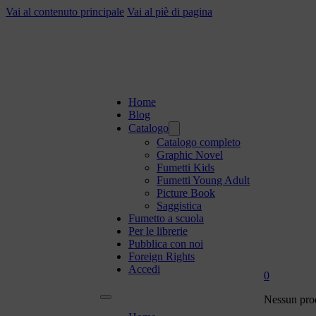
Vai al contenuto principale
Vai al piè di pagina
Home
Blog
Catalogo
Catalogo completo
Graphic Novel
Fumetti Kids
Fumetti Young Adult
Picture Book
Saggistica
Fumetto a scuola
Per le librerie
Pubblica con noi
Foreign Rights
Accedi
0
Nessun prod