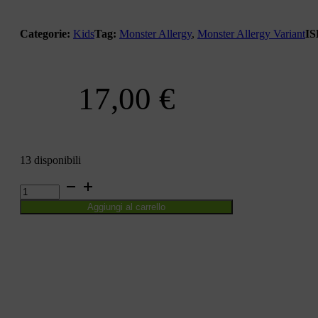
Categorie:
Kids
Tag:
Monster Allergy
,
Monster Allergy Variant
I
17,00
€
13 disponibili
MONSTER
ALLERGY
Aggiungi al carrello
COLLECTION
VARIANT
8
quantità
CONDIVIDI