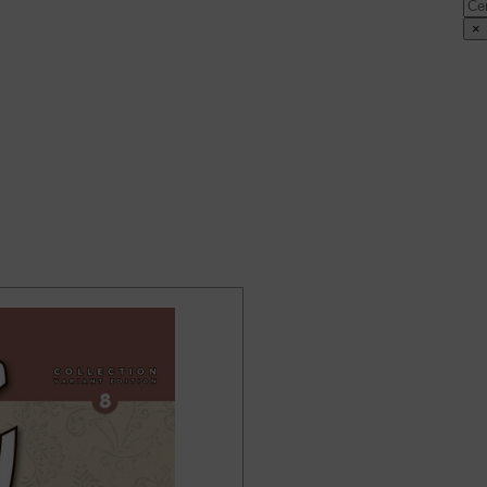
Cer
×