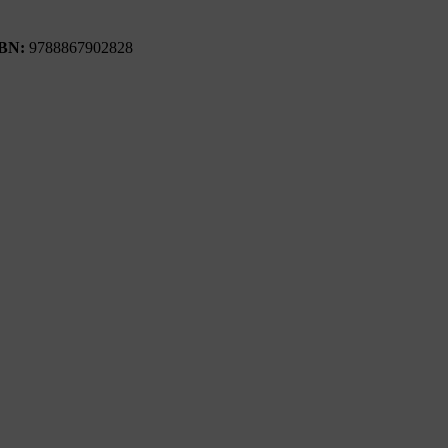
SBN:
9788867902828