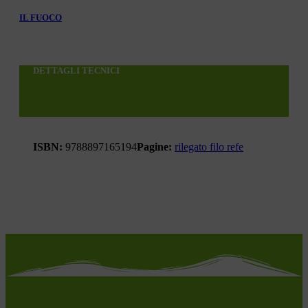
IL FUOCO
DETTAGLI TECNICI
ISBN:
9788897165194
Pagine:
rilegato filo refe