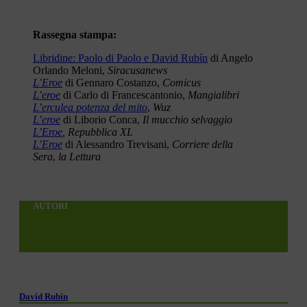
Rassegna stampa:
Libridine: Paolo di Paolo e David Rubín
di Angelo
Orlando Meloni,
Siracusanews
L’Eroe
di Gennaro Costanzo,
Comicus
L’eroe
di Carlo di Francescantonio,
Mangialibri
L’erculea potenza del mito
,
Wuz
L’eroe
di Liborio Conca,
Il mucchio
selvaggio
L’Eroe
, Repubblica XL
L’Eroe
di Alessandro Trevisani,
Corriere della
Sera
,
la Lettura
AUTORI
David Rubín