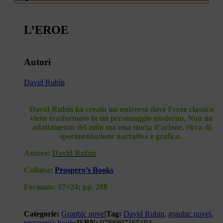
L’EROE
Autori
David Rubín
David Rubín ha creato un universo dove l’eroe classico
viene trasformato in un personaggio moderno, Non un
adattamento del mito ma una storia d’azione, ricca di
sperimentazione narrativa e grafica.
Autore:
David Rub
ín
Collana:
Prospero’s Books
Formato:
17×24; pp. 288
Categorie:
Graphic novel
Tag:
David Rubin
,
graphic novel
,
prospero's books
ISBN:
9788897165194