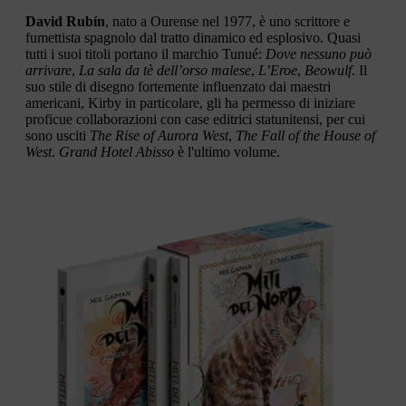
David Rubín
, nato a Ourense nel 1977, è uno scrittore e
fumettista spagnolo dal tratto dinamico ed esplosivo. Quasi
tutti i suoi titoli portano il marchio Tunué:
Dove nessuno può
arrivare
,
La sala da tè dell’orso malese
,
L’Eroe
,
Beowulf
. Il
suo stile di disegno fortemente influenzato dai maestri
americani, Kirby in particolare, gli ha permesso di iniziare
proficue collaborazioni con case editrici statunitensi, per cui
sono usciti
The Rise of Aurora West
,
The Fall of the House of
West
.
Grand Hotel Abisso
è l'ultimo volume.