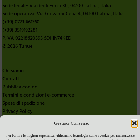
Sede legale: Via degli Ernici 30, 04100 Latina, Italia
Sede operativa: Via Giovanni Cena 4, 04100 Latina, Italia
(+39) 0773 661760
(+39) 3519192281
P.IVA 02218620595 SDI 1N74KED
© 2026 Tunué
Chi siamo
Contatti
Pubblica con noi
Termini e condizioni e-commerce
Spese di spedizione
Privacy Policy
Cookie Policy
Gestisci Consenso
Bandi
Per fornire le migliori esperienze, utilizziamo tecnologie come i cookie per memorizzare