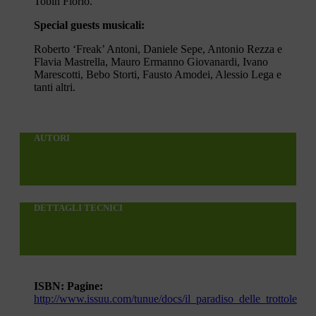
Tobin Florio.
Special guests musicali:
Roberto ‘Freak’ Antoni, Daniele Sepe, Antonio Rezza e
Flavia Mastrella, Mauro Ermanno Giovanardi, Ivano
Marescotti, Bebo Storti, Fausto Amodei, Alessio Lega e
tanti altri.
AUTORI
DETTAGLI TECNICI
ISBN:
Pagine:
http://www.issuu.com/tunue/docs/il_paradiso_delle_trottole