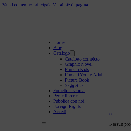
Vai al contenuto principale
Vai al piè di pagina
Home
Blog
Catalogo
Catalogo completo
Graphic Novel
Fumetti Kids
Fumetti Young Adult
Picture Book
Saggistica
Fumetto a scuola
Per le librerie
Pubblica con noi
Foreign Rights
Accedi
0
Nessun prod