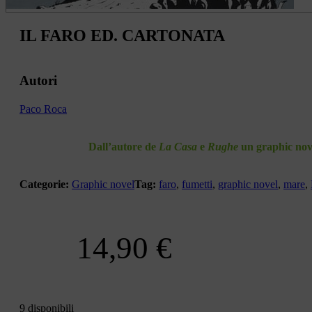
IL FARO ED. CARTONATA
Autori
Paco Roca
Dall’autore de
La Casa
e
Rughe
un graphic novel
Categorie:
Graphic novel
Tag:
faro
,
fumetti
,
graphic novel
,
mare
,
14,90
€
9 disponibili