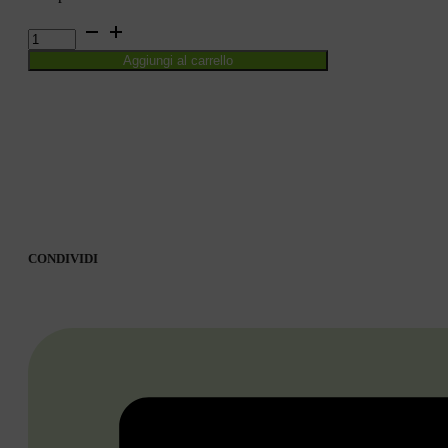
IL
FARO
Aggiungi al carrello
ED.
CARTONATA
quantità
CONDIVIDI
CONDIVIDI