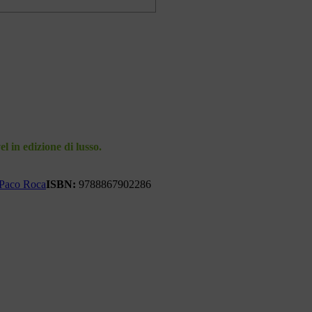
 in edizione di lusso.
Paco Roca
ISBN:
9788867902286