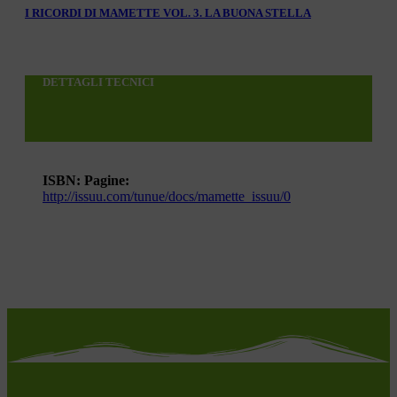
I RICORDI DI MAMETTE VOL. 3. LA BUONA STELLA
DETTAGLI TECNICI
ISBN:
Pagine:
http://issuu.com/tunue/docs/mamette_issuu/0