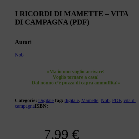
I RICORDI DI MAMETTE – VITA
DI CAMPAGNA (PDF)
Autori
Nob
«Ma io non voglio arrivare!
Voglio tornare a casa!
Dal nonno c’è puzza di capra ammuffita!»
Categorie:
Digitale
Tag:
digitale
,
Mamette
,
Nob
,
PDF
,
vita di
campagna
ISBN:
7,99
€