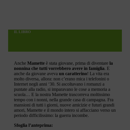
IL LIBRO
Anche
Mamette
è stata giovane, prima di diventare
la
nonnina che tutti vorrebbero avere in famiglia
. E
anche da giovane aveva
un caratterino
! La vita era
molto diversa, allora: non c’erano mica i telefonini o
Internet negli anni ‘30. Si ascoltavano i romanzi a
puntate alla radio, si imparavano le cose a memoria a
scuola… E la nostra Mamette trascorreva moltissimo
tempo con i nonni, nella grande casa di campagna. Fra
mansioni di tutti i giorni, nuove amicizie e futuri grandi
amori, Mamette e il mondo intero si affacciano verso un
periodo difficilissimo: la guerra incombe.
Sfoglia l’anteprima: