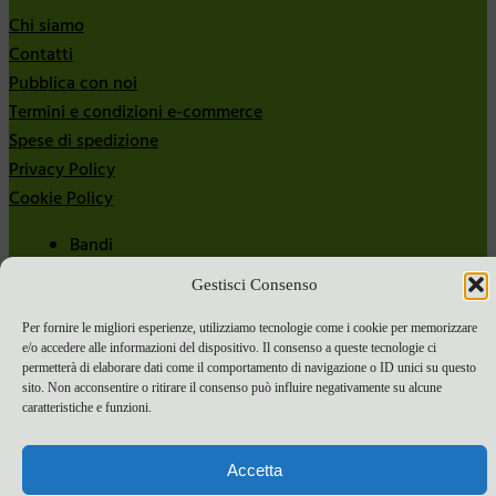
Chi siamo
Contatti
Pubblica con noi
Termini e condizioni e-commerce
Spese di spedizione
Privacy Policy
Cookie Policy
Bandi
Bandi 2024
Gestisci Consenso
Bandi 2025
Per fornire le migliori esperienze, utilizziamo tecnologie come i cookie per memorizzare
e/o accedere alle informazioni del dispositivo. Il consenso a queste tecnologie ci
permetterà di elaborare dati come il comportamento di navigazione o ID unici su questo
sito. Non acconsentire o ritirare il consenso può influire negativamente su alcune
caratteristiche e funzioni.
Accetta