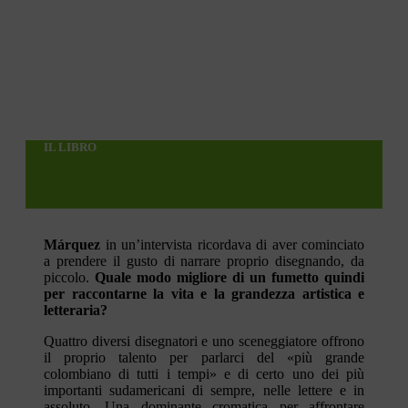
IL LIBRO
Márquez
in un’intervista ricordava di aver cominciato
a prendere il gusto di narrare proprio disegnando, da
piccolo.
Quale modo migliore di un fumetto quindi
per raccontarne la vita e la grandezza artistica e
letteraria?
Quattro diversi disegnatori e uno sceneggiatore offrono
il proprio talento per parlarci del «più grande
colombiano di tutti i tempi» e di certo uno dei più
importanti sudamericani di sempre, nelle lettere e in
assoluto. Una dominante cromatica per affrontare