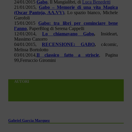
24/01/2015
Gabo
, Il Mangialibri, di
Luca Benedetti
21/01/2015,
Gabo – Memorie di una vita Magica
(Oscar Pantoja, AA.VV)
, Lo spazio bianco, Michele
Garofoli
15/01/2015
Gabo: tra libri per cominciare bene
l’anno
, PaperBlog di Serena Cappelli
12/01/2014,
Lo chiamavano Gabo
,
Insideart,
Massimo Canorro
04/01/2015,
RECENSIONE: GABO
,
c4comic,
Melissa Bortolotto
03/01/2014,
Il classico fatto a striscie
, Pagina
99,Ferruccio Giromini
AUTORI
Gabriel Garcia Marquez