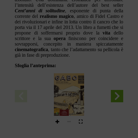
l’intensità dell’esistenza dell’autore del best seller
Cent’anni di solitudine
, esponente di punta della
corrente del
realismo magico
, amico di Fidel Castro e
dei rivoluzionari e infine in lotta contro il cancro che lo
porta via il 17 aprile del 2013. Un libro a fumetti che si
propone di soffermarsi proprio dove la
vita
dello
scrittore e la sua
opera
finiscono per coincidere e
sovrapporsi, concepito in maniera spiccatamente
cinematografica
, tanto che l’adattamento su pellicola è
già in fase di preproduzione.
Sfoglia l’anteprima:
Óscar 
Pantoja
§
Bustos
Felipe 
Camargo
Tatiana 
Córdoba
Gabriel García Márquez
*memorie di una vita magica*
Julián 
Naranjo
PREMIO
MIGLIOR LIBRO
A FUMETTI
IN AMERICA LATINA 
	¡¤¡ ̄
del Libro di Buenos Aires 2014
tunué