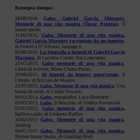
Rassegna stampa:
28/08/2018
Gabo. Gabriel García Márquez.
Memorie di una vita magica (Óscar Pantoja)
, Il
lettore medio
11/06/2016,
Gabo. Memorie di una vita magica.
Gabriel Garcia Marquez raccontato da un fumetto
,
di Federica D’Alfonso, fanpage.it
01/06/2016,
La biografia a fumetti di Gabriel Garcia
Marquez
, di Carolina Cutolo, Rai Letteratura
25/07/2015,
Gabo memorie di una vita magica
,
Liberi di scrivere, Maria Chiara Paone,
29/06/2015,
10 fumetti da leggere quest’estate
, Il
Libraio, di Niccolo de Mojano
22/05/2015,
Gabo. Memorie di una vita magica
, Una
banda di cefali, di Cefalo Precario
06/03/2014
,
Gabo,
mangialibri, Luca Benedetti
05/03/2015,
Gabo
, Il Mucchio, di Andrea Provinciali
02/03/2015,
Gabo memorie di una vita magica,
ItalNews.info, di Umberto Ruffino
10/02/2015
Gabo. Memorie di una vita magica
,
Surblog
04/02/2015
Gabo. Memorie di una vita magica
,
Rivista Senza Studio, di Gianluigi Bodi