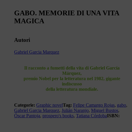
GABO. MEMORIE DI UNA VITA
MAGICA
Autori
Gabriel Garcia Marquez
Il racconto a fumetti della vita di Gabriel García
Márquez,
premio Nobel per la letteratura nel 1982, gigante
indiscusso
della letteratura mondiale.
Categorie:
Graphic novel
Tag:
Felipe Camargo Rojas
,
gabo
,
Gabriel Garcia Marquez
,
Julián Naranjo
,
Miguel Bustos
,
Óscar Pantoja
,
prospero's books
,
Tatiana Córdoba
ISBN: