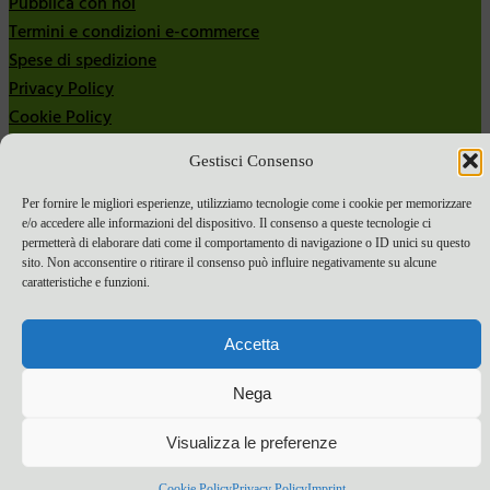
Pubblica con noi
Termini e condizioni e-commerce
Spese di spedizione
Privacy Policy
Cookie Policy
Bandi
Gestisci Consenso
Bandi 2024
Per fornire le migliori esperienze, utilizziamo tecnologie come i cookie per memorizzare
Bandi 2025
e/o accedere alle informazioni del dispositivo. Il consenso a queste tecnologie ci
permetterà di elaborare dati come il comportamento di navigazione o ID unici su questo
sito. Non acconsentire o ritirare il consenso può influire negativamente su alcune
caratteristiche e funzioni.
Accetta
Nega
Visualizza le preferenze
Cookie Policy
Privacy Policy
Imprint