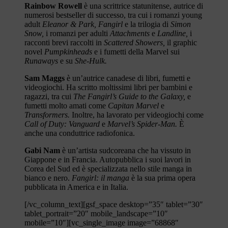
Rainbow Rowell
è una scrittrice statunitense, autrice di
numerosi bestseller di successo, tra cui i romanzi young
adult
Eleanor & Park, Fangirl
e
la trilogia di
Simon
Snow,
i romanzi per adulti
Attachments
e
Landline,
i
racconti brevi raccolti in
Scattered Showers,
il graphic
novel
Pumpkinheads
e i fumetti della Marvel sui
Runaways
e su
She-Hulk.
Sam Maggs
è un’autrice canadese di libri, fumetti e
videogiochi. Ha scritto moltissimi libri per bambini e
ragazzi, tra cui
The Fangirl’s Guide to the Galaxy,
e
fumetti molto amati come
Capitan Marvel
e
Transformers.
Inoltre, ha lavorato per videogiochi come
Call of Duty: Vanguard
e
Marvel’s Spider-Man.
È
anche una conduttrice radiofonica.
Gabi Nam
è un’artista sudcoreana che ha vissuto in
Giappone e in Francia. Autopubblica i suoi lavori in
Corea del Sud ed è specializzata nello stile manga in
bianco e nero.
Fangirl: il manga
è la sua prima opera
pubblicata in America e in Italia.
[/vc_column_text][gsf_space desktop=”35″ tablet=”30″
tablet_portrait=”20″ mobile_landscape=”10″
mobile=”10″][vc_single_image image=”68868″