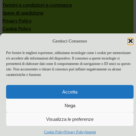
Termini e condizioni e-commerce
Spese di spedizione
Privacy Policy
Cookie Policy
Bandi
Gestisci Consenso
Bandi 2024
Per fornire le migliori esperienze, utilizziamo tecnologie come i cookie per memorizzare
Bandi 2025
e/o accedere alle informazioni del dispositivo. Il consenso a queste tecnologie ci
permetterà di elaborare dati come il comportamento di navigazione o ID unici su questo
sito. Non acconsentire o ritirare il consenso può influire negativamente su alcune
caratteristiche e funzioni.
Accetta
Nega
Visualizza le preferenze
Cookie Policy
Privacy Policy
Imprint