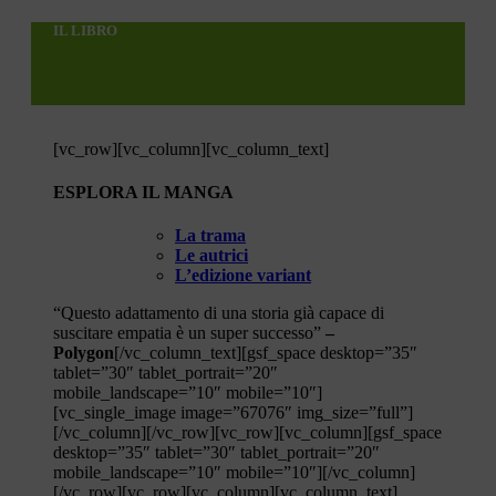
IL LIBRO
[vc_row][vc_column][vc_column_text]
ESPLORA IL MANGA
La trama
Le autrici
L’edizione variant
“Questo adattamento di una storia già capace di
suscitare empatia è un super successo”
–
Polygon
[/vc_column_text][gsf_space desktop=”35″
tablet=”30″ tablet_portrait=”20″
mobile_landscape=”10″ mobile=”10″]
[vc_single_image image=”67076″ img_size=”full”]
[/vc_column][/vc_row][vc_row][vc_column][gsf_space
desktop=”35″ tablet=”30″ tablet_portrait=”20″
mobile_landscape=”10″ mobile=”10″][/vc_column]
[/vc_row][vc_row][vc_column][vc_column_text]