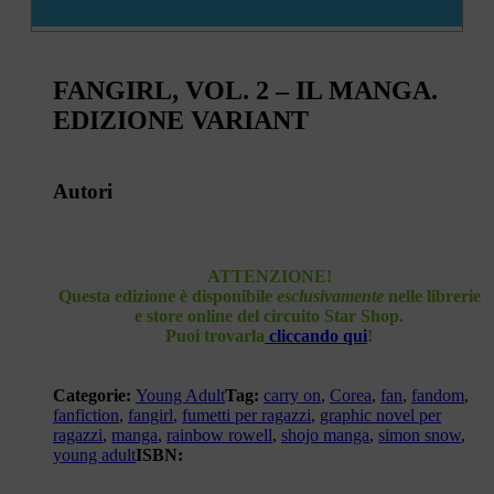
FANGIRL, VOL. 2 – IL MANGA.
EDIZIONE VARIANT
Autori
ATTENZIONE!
Questa edizione è disponibile
esclusivamente
nelle librerie
e store online del circuito Star Shop.
Puoi trovarla
cliccando qui
!
Categorie:
Young Adult
Tag:
carry on
,
Corea
,
fan
,
fandom
,
fanfiction
,
fangirl
,
fumetti per ragazzi
,
graphic novel per
ragazzi
,
manga
,
rainbow rowell
,
shojo manga
,
simon snow
,
young adult
ISBN: