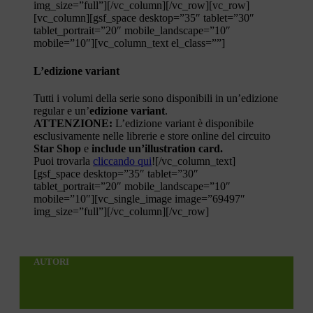
img_size=”full”][/vc_column][/vc_row][vc_row]
[vc_column][gsf_space desktop=”35″ tablet=”30″
tablet_portrait=”20″ mobile_landscape=”10″
mobile=”10″][vc_column_text el_class=””]
L’edizione variant
Tutti i volumi della serie sono disponibili in un’edizione
regular e un’
edizione variant
.
ATTENZIONE:
L’edizione variant è disponibile
esclusivamente nelle librerie e store online del circuito
Star Shop
e
include un’illustration card.
Puoi trovarla
cliccando qui
![/vc_column_text]
[gsf_space desktop=”35″ tablet=”30″
tablet_portrait=”20″ mobile_landscape=”10″
mobile=”10″][vc_single_image image=”69497″
img_size=”full”][/vc_column][/vc_row]
AUTORI