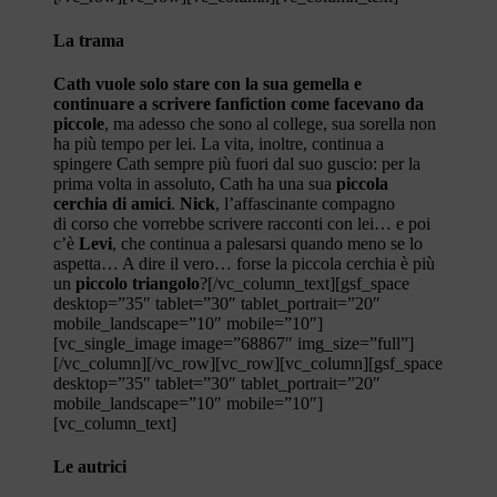
La trama
Cath vuole solo stare con la sua gemella e
continuare a scrivere fanfiction come facevano da
piccole
, ma adesso che sono al college, sua sorella non
ha più tempo per lei. La vita, inoltre, continua a
spingere Cath sempre più fuori dal suo guscio: per la
prima volta in assoluto, Cath ha una sua
piccola
cerchia di amici
.
Nick
, l’affascinante compagno
di corso che vorrebbe scrivere racconti con lei… e poi
c’è
Levi
, che continua a palesarsi quando meno se lo
aspetta… A dire il vero… forse la piccola cerchia è più
un
piccolo triangolo
?[/vc_column_text][gsf_space
desktop=”35″ tablet=”30″ tablet_portrait=”20″
mobile_landscape=”10″ mobile=”10″]
[vc_single_image image=”68867″ img_size=”full”]
[/vc_column][/vc_row][vc_row][vc_column][gsf_space
desktop=”35″ tablet=”30″ tablet_portrait=”20″
mobile_landscape=”10″ mobile=”10″]
[vc_column_text]
Le autrici