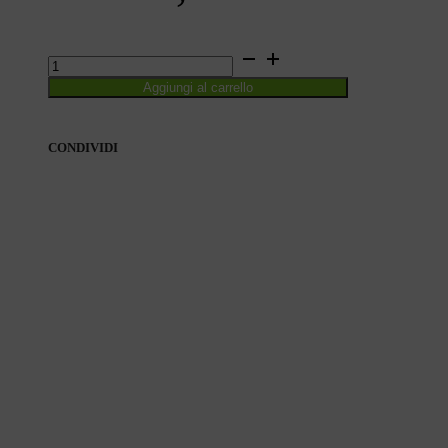
DIVERTIMENTI.
CON
Aggiungi al carrello
ADESIVI
quantità
CONDIVIDI
CONDIVIDI