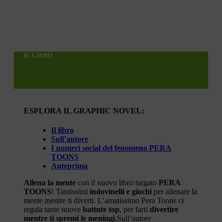
IL LIBRO
ESPLORA IL GRAPHIC NOVEL:
Il libro
Sull’autore
I numeri social del fenomeno PERA
TOONS
Anteprima
Allena la mente
con il nuovo libro targato
PERA
TOONS
! Tantissimi
indovinelli
e giochi
per allenare la
mente mentre ti diverti. L’amatissimo Pera Toons ci
regala tante nuove
battute top
, per farti
divertire
mentre ti spremi le meningi
.
Sull’autore