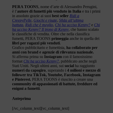
PERA TOONS
, nome d’arte di Alessandro Perugini,
è l’
autore di fumetti più venduto in Italia
e tra i primi
in assoluto grazie ai suoi
best seller
Ridi a
CreepyPelle
,
Giochi e risate
,
Sfida all’ultima
battuta
,
Ridi che è meglio
,
Chi ha ucciso Kenny?
e
Chi
ha ucciso Kenny? Il trono di Kenny
, che hanno scalato
le classifiche di vendita. Oltre che nella classifica
fumetti, PERA TOONS
primeggia
anche in quella dei
libri per ragazzi più venduti
.
Grafico pubblicitario e fumettista,
ha collaborato per
anni con brand e agenzie di rilevanza nazionale.
Si afferma prima su
Instagram
con il famosissimo
format
Chi ha ucciso Kenny?
, pubblicato anche negli
Stati Uniti. Negli ultimi anni, sui
social
ha raggiunto
numeri da capogiro
, superando i
4 milioni e mezzo di
follower tra TikTok, Youtube, Facebook, Instagram
e Pinterest.
PERA TOONS è riuscito a creare una
community di appassionati di battute, freddure ed
enigmi a fumetti
.
Anteprima
[/vc_column_text][vc_column_text]