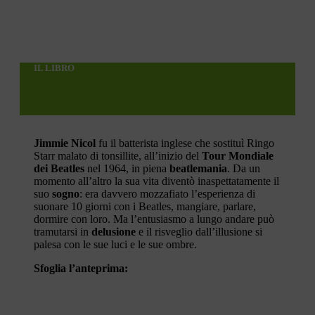
IL LIBRO
Jimmie Nicol
fu il batterista inglese che sostituì Ringo
Starr malato di tonsillite, all’inizio del
Tour Mondiale
dei Beatles
nel 1964, in piena
beatlemania
. Da un
momento all’altro la sua vita diventò inaspettatamente il
suo
sogno
: era davvero mozzafiato l’esperienza di
suonare 10 giorni con i Beatles, mangiare, parlare,
dormire con loro. Ma l’entusiasmo a lungo andare può
tramutarsi in
delusione
e il risveglio dall’illusione si
palesa con le sue luci e le sue ombre.
Sfoglia l’anteprima: