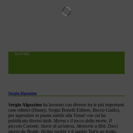
AUTORI
Sergio Algozzino
Sergio Algozzino
ha lavorato con diverse tra le più importanti
case editrici (Disney, Sergio Bonelli Editore, Becco Giallo),
per approdare in pianta stabile alla Tunué con cui ha
pubblicato diversi titoli:
Myrna e il tocco della morte
,
Il
piccolo Caronte
,
Storie di un'attesa
,
Memorie a 8bit
,
Dieci
giorni da Beatle
,
Hellza rockin'
e il saggio
Tutt'a un tratto
.