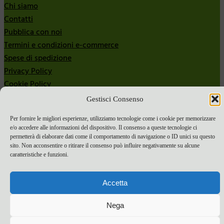
Chi siamo
Contatti
Pubblica con noi
Termini e condizioni e-commerce
Spese di spedizione
Privacy Policy
Cookie Policy
Gestisci Consenso
Bandi
Bandi 2024
Per fornire le migliori esperienze, utilizziamo tecnologie come i cookie per memorizzare
e/o accedere alle informazioni del dispositivo. Il consenso a queste tecnologie ci
Bandi 2025
permetterà di elaborare dati come il comportamento di navigazione o ID unici su questo
sito. Non acconsentire o ritirare il consenso può influire negativamente su alcune
caratteristiche e funzioni.
Accetta
Nega