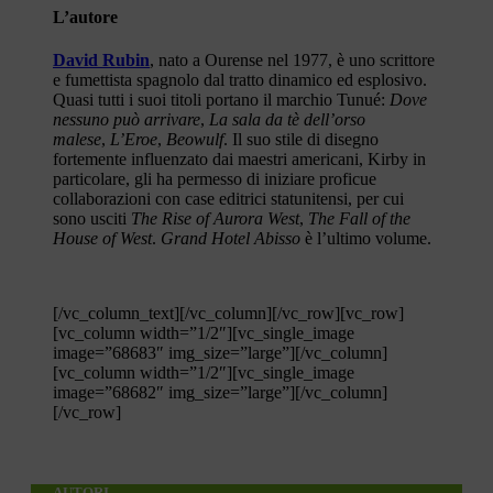
L’autore
David Rubin
, nato a Ourense nel 1977, è uno scrittore
e fumettista spagnolo dal tratto dinamico ed esplosivo.
Quasi tutti i suoi titoli portano il marchio Tunué:
Dove
nessuno può arrivare
,
La sala da tè dell’orso
malese
,
L’Eroe
,
Beowulf
. Il suo stile di disegno
fortemente influenzato dai maestri americani, Kirby in
particolare, gli ha permesso di iniziare proficue
collaborazioni con case editrici statunitensi, per cui
sono usciti
The Rise of Aurora West
,
The Fall of the
House of West
.
Grand Hotel Abisso
è l’ultimo volume.
[/vc_column_text][/vc_column][/vc_row][vc_row]
[vc_column width=”1/2″][vc_single_image
image=”68683″ img_size=”large”][/vc_column]
[vc_column width=”1/2″][vc_single_image
image=”68682″ img_size=”large”][/vc_column]
[/vc_row]
AUTORI