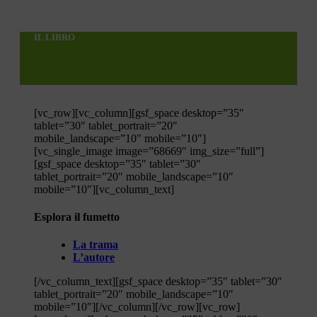
IL LIBRO
[vc_row][vc_column][gsf_space desktop=”35″
tablet=”30″ tablet_portrait=”20″
mobile_landscape=”10″ mobile=”10″]
[vc_single_image image=”68669″ img_size=”full”]
[gsf_space desktop=”35″ tablet=”30″
tablet_portrait=”20″ mobile_landscape=”10″
mobile=”10″][vc_column_text]
Esplora il fumetto
La trama
L’autore
[/vc_column_text][gsf_space desktop=”35″ tablet=”30″
tablet_portrait=”20″ mobile_landscape=”10″
mobile=”10″][/vc_column][/vc_row][vc_row]