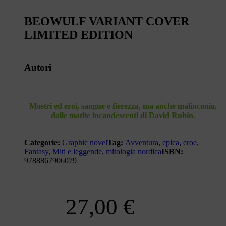
BEOWULF VARIANT COVER
LIMITED EDITION
Autori
Mostri ed eroi, sangue e fierezza, ma anche malinconia,
dalle matite incandescenti di David Rubín.
Categorie:
Graphic novel
Tag:
Avventura
,
epica
,
eroe
,
Fantasy
,
Miti e leggende
,
mitologia nordica
ISBN:
9788867906079
27,00
€