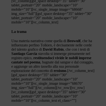
[vc_column][gsf_space desktop=”35″ tablet=”30″
tablet_portrait=”20″ mobile_landscape=”10″
mobile=”10″][vc_single_image image=”68668″
img_size=”full”][gsf_space desktop=”35″ tablet=”30″
tablet_portrait=”20″ mobile_landscape=”10″
mobile=”10″][vc_column_text]
La trama
Una materia narrativa come quella di
Beowulf
, che ha
influenzato perfino Tolkien, è decisamente nelle corde
del talento grafico di
David Rubín
, che con i testi di
Santiago Garcia
stavolta si immerge pienamente nel
registro epico,
restituendoci vivide
le nobili imprese
cantate nel poema
, bagnate dal sangue e dal coraggio,
e aggiunge un altro tassello alla sua personale
esplorazione del concetto di
eroismo
.[/vc_column_text]
[gsf_space desktop=”35″ tablet=”30″
tablet_portrait=”20″ mobile_landscape=”10″
mobile=”10″][vc_single_image image=”68670″
img_size=”full”][/vc_column][/vc_row][vc_row]
[vc_column][gsf_space desktop=”35″ tablet=”30″
tablet_portrait=”20″ mobile_landscape=”10″
mobile=”10″][vc_column_text el_class=””]