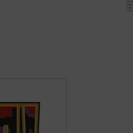
Cer
×