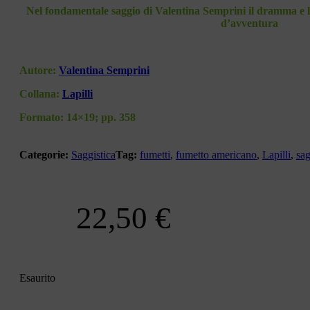
Nel fondamentale saggio di Valentina Semprini il dramma e lo
d’avventura
Autore:
Valentina Semprini
Collana:
Lapilli
Formato:
14×19; pp. 358
Categorie:
Saggistica
Tag:
fumetti
,
fumetto americano
,
Lapilli
,
sag
22,50
€
Esaurito