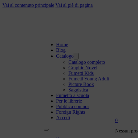
Vai al contenuto principale
Vai al piè di pagina
Home
Blog
Catalogo
Catalogo completo
Graphic Novel
Fumetti Kids
Fumetti Young Adult
Picture Book
Saggistica
Fumetto a scuola
Per le librerie
Pubblica con noi
Foreign Rights
Accedi
0
Nessun prod