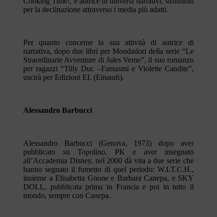
Cooking Time!, è autrice di universi narrativi, strutturati
per la declinazione attraverso i media più adatti.
Per quanto concerne la sua attività di autrice di
narrativa, dopo due libri per Mondadori della serie “Le
Straordinarie Avventure di Jules Verne”, il suo romanzo
per ragazzi “Tilly Duc –Fantasmi e Violette Candite”,
uscirà per Edizioni EL (Einaudi).
Alessandro Barbucci
Alessandro Barbucci (Genova, 1973) dopo aver
pubblicato su Topolino, PK e aver insegnato
all’Accademia Disney, nel 2000 dà vita a due serie che
hanno segnato il fumetto di quel periodo: W.I.T.C.H.,
insieme a Elisabetta Gnone e Barbara Canepa, e SKY
DOLL, pubblicata prima in Francia e poi in tutto il
mondo, sempre con Canepa.