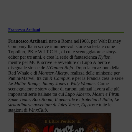
Francesco Artibani
Francesco Artibani
, nato a Roma nel1968, per Walt Disney
Company Italia scrive innumerevoli storie su testate come
Topolino, PK e W.I.T.C.H., di cui è sceneggiatore e story-
editor per tre anni, e crea la serie di fantascienza
Kylion
,
mentre per MCK scrive le avventure di Lupo Alberto e
disegna le strisce de
L’Omino Bufo
. Dopo la creazione della
Red Whale e di
Monster Allergy
, realizza delle miniserie per
Panini/Marvel, tra cui
X-Campus
, e per la Francia crea le serie
Le Maître Rouge
,
Jimmy Jones
e
Willy Wonder
. Come
sceneggiatore e story editor di cartoni animati lavora alle più
importanti serie italiane tra cui
Lupo Alberto
,
Mostri e Pirati
,
Spike Team
,
Boo-Boom
,
Il generale e i fratellini d’Italia
,
Le
straordinarie avventure di Jules Verne
,
Egyxos
e tutte le
stagioni di
WinxClub
.