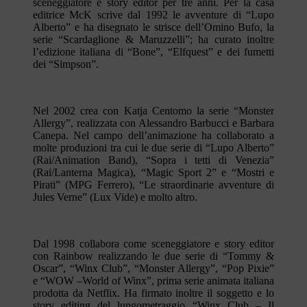
sceneggiatore e story editor per tre anni. Per la casa
editrice McK scrive dal 1992 le avventure di “Lupo
Alberto” e ha disegnato le strisce dell’Omino Bufo, la
serie “Scardaglione & Maruzzelli”; ha curato inoltre
l’edizione italiana di “Bone”, “Elfquest” e dei fumetti
dei “Simpson”.
Nel 2002 crea con Katja Centomo la serie “Monster
Allergy”, realizzata con Alessandro Barbucci e Barbara
Canepa. Nel campo dell’animazione ha collaborato a
molte produzioni tra cui le due serie di “Lupo Alberto”
(Rai/Animation Band), “Sopra i tetti di Venezia”
(Rai/Lanterna Magica), “Magic Sport 2” e “Mostri e
Pirati” (MPG Ferrero), “Le straordinarie avventure di
Jules Verne” (Lux Vide) e molto altro.
Dal 1998 collabora come sceneggiatore e story editor
con Rainbow realizzando le due serie di “Tommy &
Oscar”, “Winx Club”, “Monster Allergy”, “Pop Pixie”
e “WOW –World of Winx”, prima serie animata italiana
prodotta da Netflix. Ha firmato inoltre il soggetto e lo
story editing del lungometraggio “Winx Club – Il