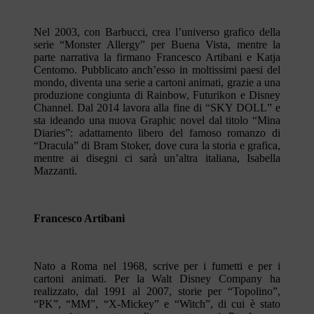
Nel 2003, con Barbucci, crea l’universo grafico della
serie “Monster Allergy” per Buena Vista, mentre la
parte narrativa la firmano Francesco Artibani e Katja
Centomo. Pubblicato anch’esso in moltissimi paesi del
mondo, diventa una serie a cartoni animati, grazie a una
produzione congiunta di Rainbow, Futurikon e Disney
Channel. Dal 2014 lavora alla fine di “SKY DOLL” e
sta ideando una nuova Graphic novel dal titolo “Mina
Diaries”: adattamento libero del famoso romanzo di
“Dracula” di Bram Stoker, dove cura la storia e grafica,
mentre ai disegni ci sarà un’altra italiana, Isabella
Mazzanti.
Francesco Artibani
Nato a Roma nel 1968, scrive per i fumetti e per i
cartoni animati. Per la Walt Disney Company ha
realizzato, dal 1991 al 2007, storie per “Topolino”,
“PK”, “MM”, “X-Mickey” e “Witch”, di cui è stato