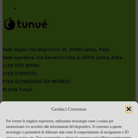
Sede legale: Via degli Ernici 30, 04100 Latina, Italia
Sede operativa: Via Giovanni Cena 4, 04100 Latina, Italia
(+39) 0773 661760
(+39) 3519192281
P.IVA 02218620595 SDI 1N74KED
© 2026 Tunué
Gestisci Consenso
Chi siamo
Contatti
Per fornire le migliori esperienze, utilizziamo tecnologie come i cookie per
memorizzare e/o accedere alle informazioni del dispositivo. Il consenso a queste
Pubblica con noi
tecnologie ci permetterà di elaborare dati come il comportamento di navigazione o ID
Termini e condizioni e-commerce
unici su questo sito. Non acconsentire o ritirare il consenso può influire negativamente