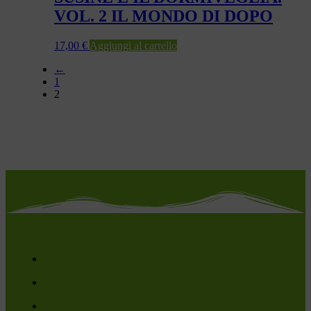
VOL. 2 IL MONDO DI DOPO
17,00
€
Aggiungi al carrello
←
1
2