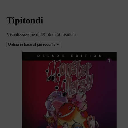
Tipitondi
Ordina
Visualizzazione di 49-56 di 56 risultati
in
base
al
più
recente