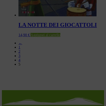
LA NOTTE DEI GIOCATTOLI
14,90
€
Aggiungi al carrello
←
1
2
3
4
5