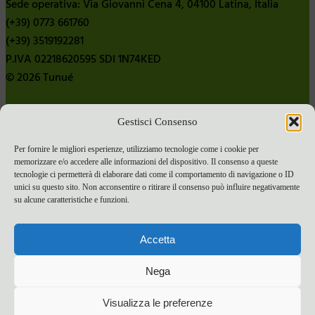
Sede operativa: Via Giovanni Cena 4, 04100 Latina, Italia
(+39) 0773 661760
(+39) 3519192281
P.IVA 02218620595 SDI 1N74KED
© 2026 Tunué
Gestisci Consenso
Chi siamo
Contatti
Per fornire le migliori esperienze, utilizziamo tecnologie come i cookie per
memorizzare e/o accedere alle informazioni del dispositivo. Il consenso a queste
Pubblica con noi
tecnologie ci permetterà di elaborare dati come il comportamento di navigazione o ID
Termini e condizioni e-commerce
unici su questo sito. Non acconsentire o ritirare il consenso può influire negativamente
su alcune caratteristiche e funzioni.
Spese di spedizione
Privacy Policy
Accetta
Cookie Policy
Bandi
Nega
Bandi 2024
Visualizza le preferenze
Bandi 2025