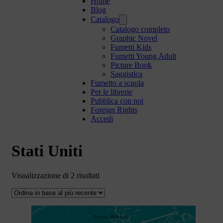
Home
Blog
Catalogo
Catalogo completo
Graphic Novel
Fumetti Kids
Fumetti Young Adult
Picture Book
Saggistica
Fumetto a scuola
Per le librerie
Pubblica con noi
Foreign Rights
Accedi
Stati Uniti
Ordina
Visualizzazione di 2 risultati
in
base
al
più
recente