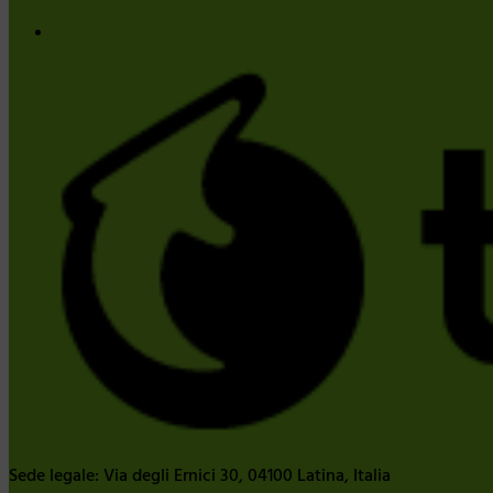
Sede legale: Via degli Ernici 30, 04100 Latina, Italia