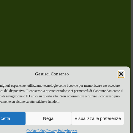
Gestisci Consenso
 migliori esperienze, utilizziamo tecnologie come i cookie per memorizzare e/o accedere
oni del dispositivo. Il consenso a queste tecnologie ci permetterà di elaborare dati come il
di navigazione o ID unici su questo sito. Non acconsentire o ritirare il consenso può
vamente su alcune caratteristiche e funzioni.
cetta
Nega
Visualizza le preferenze
Cookie Policy
Privacy Policy
Imprint