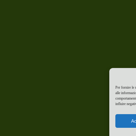
Per fornire le
alle informazi
comportamento 
influire negati
Ac