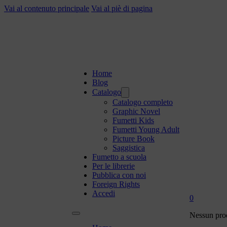
Vai al contenuto principale
Vai al piè di pagina
Home
Blog
Catalogo
Catalogo completo
Graphic Novel
Fumetti Kids
Fumetti Young Adult
Picture Book
Saggistica
Fumetto a scuola
Per le librerie
Pubblica con noi
Foreign Rights
Accedi
0
Nessun prod