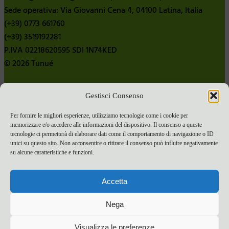
Sede operativa: Via Giovanni Cena 4, 04100 Latina, Italia
(+39) 0773 661760
(+39) 3519192281
P.IVA 02218620595 SDI 1N74KED
© 2026 Tunué
Gestisci Consenso
Chi siamo
Contatti
Per fornire le migliori esperienze, utilizziamo tecnologie come i cookie per
memorizzare e/o accedere alle informazioni del dispositivo. Il consenso a queste
Pubblica con noi
tecnologie ci permetterà di elaborare dati come il comportamento di navigazione o ID
Termini e condizioni e-commerce
unici su questo sito. Non acconsentire o ritirare il consenso può influire negativamente
su alcune caratteristiche e funzioni.
Spese di spedizione
Privacy Policy
Accetta
Cookie Policy
Bandi
Nega
Bandi 2024
Visualizza le preferenze