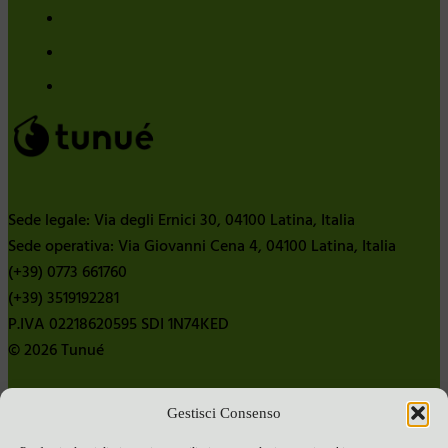
Sede legale: Via degli Ernici 30, 04100 Latina, Italia
Sede operativa: Via Giovanni Cena 4, 04100 Latina, Italia
(+39) 0773 661760
(+39) 3519192281
P.IVA 02218620595 SDI 1N74KED
© 2026 Tunué
Gestisci Consenso
Chi siamo