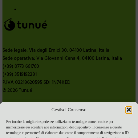
Sede legale: Via degli Ernici 30, 04100 Latina, Italia
Sede operativa: Via Giovanni Cena 4, 04100 Latina, Italia
(+39) 0773 661760
(+39) 3519192281
P.IVA 02218620595 SDI 1N74KED
© 2026 Tunué
Gestisci Consenso
Chi siamo
Contatti
Per fornire le migliori esperienze, utilizziamo tecnologie come i cookie per
memorizzare e/o accedere alle informazioni del dispositivo. Il consenso a queste
Pubblica con noi
tecnologie ci permetterà di elaborare dati come il comportamento di navigazione o ID